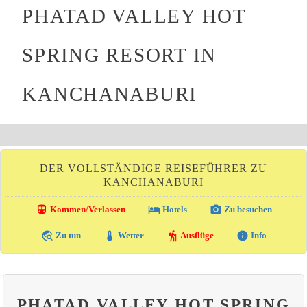
PHATAD VALLEY HOT
SPRING RESORT IN
KANCHANABURI
DER VOLLSTÄNDIGE REISEFÜHRER ZU
KANCHANABURI
directions_transit
local_hotel
photo_camera
Kommen/Verlassen
Hotels
Zu besuchen
travel_explore
thermostat
hiking
info
Zu tun
Wetter
Ausflüge
Info
PHATAD VALLEY HOT SPRING