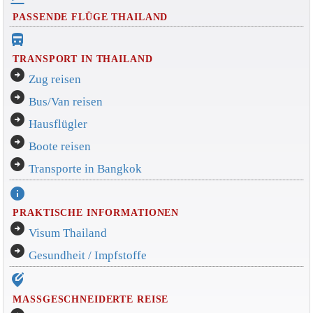
PASSENDE FLÜGE THAILAND
directions_bus_filled
TRANSPORT IN THAILAND
arrow_circle_right
Zug reisen
arrow_circle_right
Bus/Van reisen
arrow_circle_right
Hausflügler
arrow_circle_right
Boote reisen
arrow_circle_right
Transporte in Bangkok
info
PRAKTISCHE INFORMATIONEN
arrow_circle_right
Visum Thailand
arrow_circle_right
Gesundheit / Impfstoffe
edit_location_alt
MASSGESCHNEIDERTE REISE