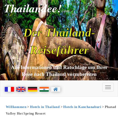
Thailandee!
com
Der Thailand-
Reiseführer
Alle Informationen und Ratschläge um Ihrer
Reise nach Thailand vorzubereiten
Willkommen
>
Hotels in Thailand
>
Hotels in Kanchanaburi
> Phatad
Valley Hot Spring Resort