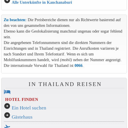
arrow_circle_right
Alle Unterkünfte in Kanchanaburi
Zu beachten:
Die Preisbereiche dienen nur als Richtwerte basierend auf
den von uns gesammelten Informationen.
Ebenso kann die Geolokalisierung manchmal ungenau oder sogar fehlend
sein.
Die angegebenen Telefonnummern sind die direkten Nummern der
Einrichtungen und in Thailand registriert. Die Anrufkosten variieren je
nach Standort und Ihrem Telefontarif. Wenn es sich um
Mobilfunknummern handelt, wird
(mobil)
neben der Nummer angezeigt.
Die internationale Vorwahl für Thailand ist
0066
.
IN THAILAND REISEN
hotel
HOTEL FINDEN
arrow_circle_right
Ein Hotel suchen
arrow_circle_right
Gästehaus
flight_takeoff