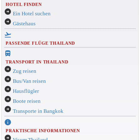
HOTEL FINDEN
arrow_circle_right
Ein Hotel suchen
arrow_circle_right
Gästehaus
flight_takeoff
PASSENDE FLÜGE THAILAND
directions_bus_filled
TRANSPORT IN THAILAND
arrow_circle_right
Zug reisen
arrow_circle_right
Bus/Van reisen
arrow_circle_right
Hausflügler
arrow_circle_right
Boote reisen
arrow_circle_right
Transporte in Bangkok
info
PRAKTISCHE INFORMATIONEN
arrow_circle_right
Visum Thailand