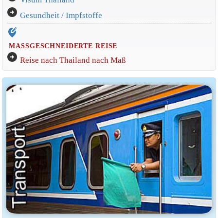
arrow_circle_right
Gesundheit / Impfstoffe
edit_location_alt
MASSGESCHNEIDERTE REISE
arrow_circle_right
Reise nach Thailand nach Maß