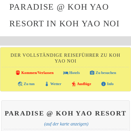
PARADISE @ KOH YAO
RESORT IN KOH YAO NOI
DER VOLLSTÄNDIGE REISEFÜHRER ZU KOH
YAO NOI
directions_transit
local_hotel
photo_camera
Kommen/Verlassen
Hotels
Zu besuchen
travel_explore
thermostat
hiking
info
Zu tun
Wetter
Ausflüge
Info
PARADISE @ KOH YAO RESORT
(auf der karte anzeigen)