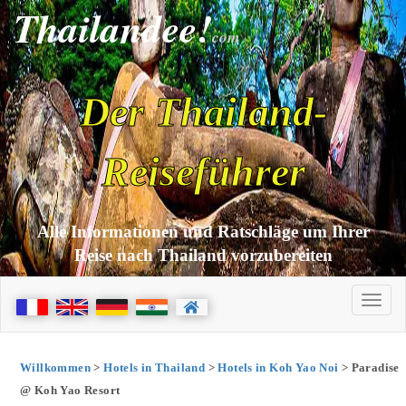
Thailandee!
com
Der Thailand-
Reiseführer
Alle Informationen und Ratschläge um Ihrer
Reise nach Thailand vorzubereiten
Willkommen
>
Hotels in Thailand
>
Hotels in Koh Yao Noi
> Paradise
@ Koh Yao Resort