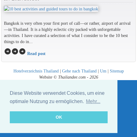
Bangkok is very often your first port of call—or rather, airport of arrival
—in Thailand. It is a highly eclectic city packed with unforgettable
activities. I have curated a selection of what I consider to be the 10 best
things to do in...
arrow_circle_right
arrow_circle_right
arrow_circle_right
Read post
Hotelverzeichnis Thailand
|
Gehe nach Thailand
|
Um
|
Sitemap
Website © Thailandee.com - 2026
Diese Website verwendet Cookies, um eine
optimale Nutzung zu ermöglichen.
Mehr...
OK