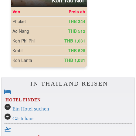
IN THAILAND REISEN
hotel
HOTEL FINDEN
arrow_circle_right
Ein Hotel suchen
arrow_circle_right
Gästehaus
flight_takeoff