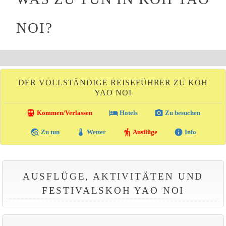
NOI?
DER VOLLSTÄNDIGE REISEFÜHRER ZU KOH
YAO NOI
directions_transit
local_hotel
photo_camera
Kommen/Verlassen
Hotels
Zu besuchen
travel_explore
thermostat
hiking
info
Zu tun
Wetter
Ausflüge
Info
AUSFLÜGE, AKTIVITÄTEN UND
FESTIVALSKOH YAO NOI