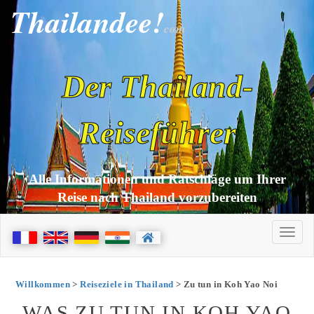
Thailandee!
com
Der Thailand-
Reiseführer
Alle Informationen und Ratschläge um Ihrer
Reise nach Thailand vorzubereiten
Willkommen
>
Reiseziele in Thailand
> Zu tun in Koh Yao Noi
WAS ZU TUN IN KOH YAO