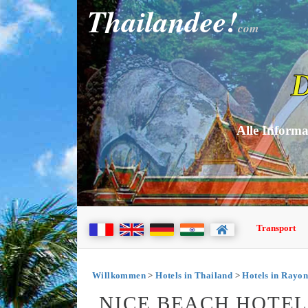
Thailandee!
com
D
Alle Informa
Transport
Willkommen
>
Hotels in Thailand
>
Hotels in Rayo
NICE BEACH HOTEL