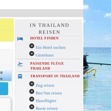
IN THAILAND
REISEN
hotel
HOTEL FINDEN
arrow_circle_right
Ein Hotel suchen
arrow_circle_right
Gästehaus
flight_takeoff
PASSENDE FLÜGE
THAILAND
10
directions_bus_filled
TRANSPORT IN THAILAND
en
arrow_circle_right
Zug reisen
arrow_circle_right
Bus/Van reisen
arrow_circle_right
Hausflügler
arrow_circle_right
Boote reisen