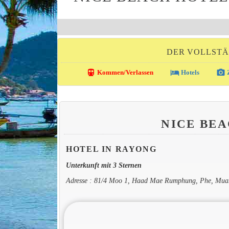
DER VOLLSTÄ
directions_transit
local_hotel
photo_camera
Kommen/Verlassen
Hotels
Z
NICE BE
HOTEL IN RAYONG
Unterkunft mit 3 Sternen
Adresse : 81/4 Moo 1, Haad Mae Rumphung, Phe, Mua