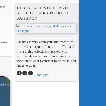
t in
10 BEST ACTIVITIES AND
GUIDED TOURS TO DO IN
BANGKOK
rende
Bangkok is very often your first port of call
—or rather, airport of arrival—in Thailand.
It is a highly eclectic city packed with
unforgettable activities. I have curated a
selection of what I consider to be the 10 best
things to do in...
arrow_circle_right
arrow_circle_right
arrow_circle_right
Read post