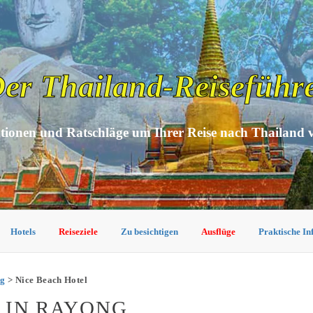
er Thailand-Reiseführ
tionen und Ratschläge um Ihrer Reise nach Thailand 
Hotels
Reiseziele
Zu besichtigen
Ausflüge
Praktische I
ng
> Nice Beach Hotel
 IN RAYONG