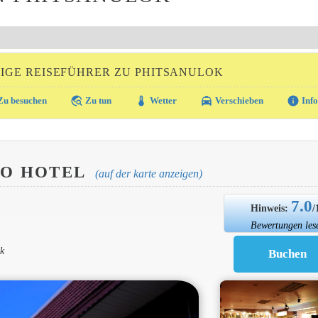
IGE REISEFÜHRER ZU PHITSANULOK
travel_explore
thermostat
local_taxi
info
u besuchen
Zu tun
Wetter
Verschieben
Info
O HOTEL
(auf der karte anzeigen)
7.0
Hinweis:
/
Bewertungen les
k