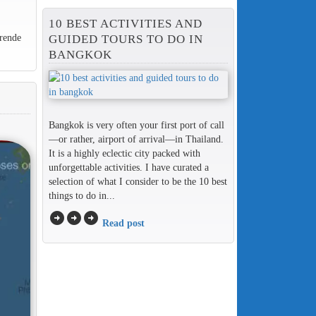
10 BEST ACTIVITIES AND
rende
GUIDED TOURS TO DO IN
BANGKOK
Bangkok is very often your first port of call
—or rather, airport of arrival—in Thailand.
It is a highly eclectic city packed with
unforgettable activities. I have curated a
selection of what I consider to be the 10 best
things to do in...
arrow_circle_right
arrow_circle_right
arrow_circle_right
Read post