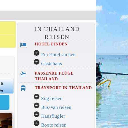
IN THAILAND
REISEN
hotel
HOTEL FINDEN
arrow_circle_right
Ein Hotel suchen
arrow_circle_right
Gästehaus
flight_takeoff
PASSENDE FLÜGE
THAILAND
10
directions_bus_filled
TRANSPORT IN THAILAND
en
arrow_circle_right
Zug reisen
arrow_circle_right
Bus/Van reisen
arrow_circle_right
Hausflügler
arrow_circle_right
Boote reisen