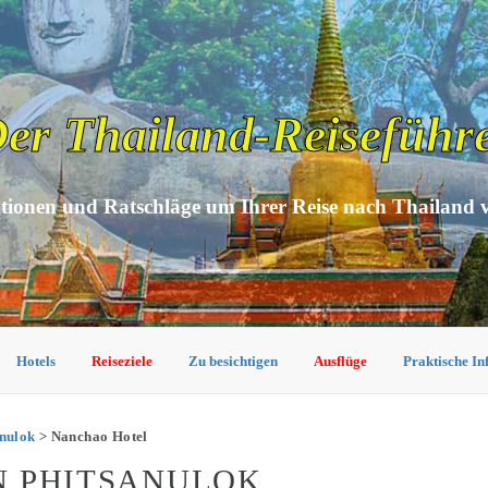
er Thailand-Reiseführ
tionen und Ratschläge um Ihrer Reise nach Thailand 
Hotels
Reiseziele
Zu besichtigen
Ausflüge
Praktische I
anulok
> Nanchao Hotel
N PHITSANULOK