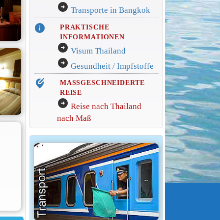
arrow_circle_right
Transporte in Bangkok
info
PRAKTISCHE
INFORMATIONEN
arrow_circle_right
Visum Thailand
arrow_circle_right
Gesundheit / Impfstoffe
edit_location_alt
MASSGESCHNEIDERTE
REISE
arrow_circle_right
Reise nach Thailand
nach Maß