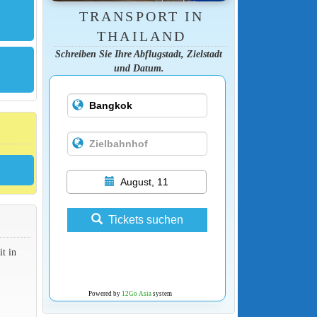
TRANSPORT IN
THAILAND
Schreiben Sie Ihre Abflugstadt, Zielstadt
und Datum.
August, 11
Tickets suchen
t in
Powered by
12Go Asia
system