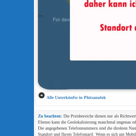
arrow_circle_right
Alle Unterkünfte in Phitsanulok
Zu beachten:
Die Preisbereiche dienen nur als Richtwer
Ebenso kann die Geolokalisierung manchmal ungenau ode
Die angegebenen Telefonnummern sind die direkten Numme
Standort und Ihrem Telefontarif. Wenn es sich um Mob