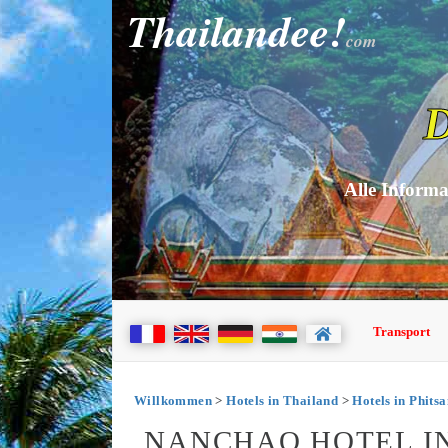
Thailandee!
com
D
Alle Informa
Transport
Willkommen
>
Hotels in Thailand
>
Hotels in Phits
NANCHAO HOTEL I