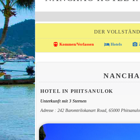
DER VOLLSTÄND
directions_transit
local_hotel
photo_camera
Kommen/Verlassen
Hotels
Z
NANCHA
HOTEL IN PHITSANULOK
Unterkunft mit 3 Sternen
Adresse : 242 Baromtrilokanart Road, 65000 Phitsanulo