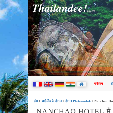
Thailandee!
com
परिवहन
ह
होम
>
थाईलैंड के होटल
>
होटल Phitsanulok
> Nanchao Ho
NANCHAO HOTEL मे