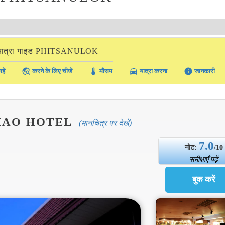
यात्रा गाइड PHITSANULOK
travel_explore
thermostat
local_taxi
info
हें
करने के लिए चीजें
मौसम
यात्रा करना
जानकारी
HAO HOTEL
(मानचित्र पर देखें)
7.0
नोट:
/10
समीक्षाएँ पढ़ें