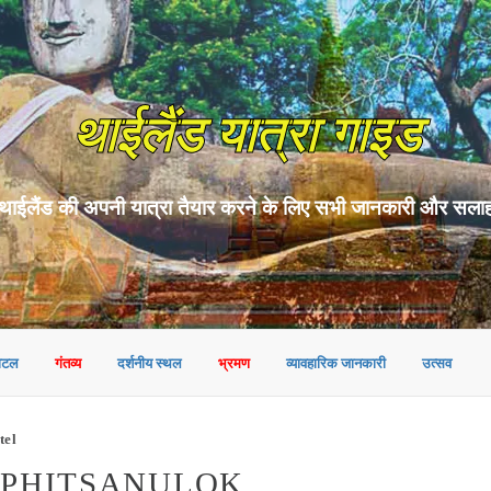
थाईलैंड यात्रा गाइड
थाईलैंड की अपनी यात्रा तैयार करने के लिए सभी जानकारी और सला
ोटल
गंतव्य
दर्शनीय स्थल
भ्रमण
व्यावहारिक जानकारी
उत्सव
tel
ं PHITSANULOK