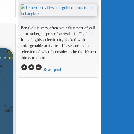
Bangkok is very often your first port of call
—or rather, airport of arrival—in Thailand.
It is a highly eclectic city packed with
unforgettable activities. I have curated a
selection of what I consider to be the 10 best
things to do in...
arrow_circle_right
arrow_circle_right
arrow_circle_right
Read post