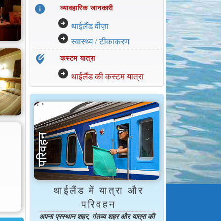
info
व्यावहारिक जानकारी
arrow_circle_right
थाईलैंड वीज़ा
arrow_circle_right
स्वास्थ्य / टीकाकरण
edit_location_alt
कस्टम यात्रा
arrow_circle_right
थाईलैंड की कस्टम यात्रा
थाईलैंड में यात्रा और
परिवहन
अपना प्रस्थान शहर, गंतव्य शहर और यात्रा की