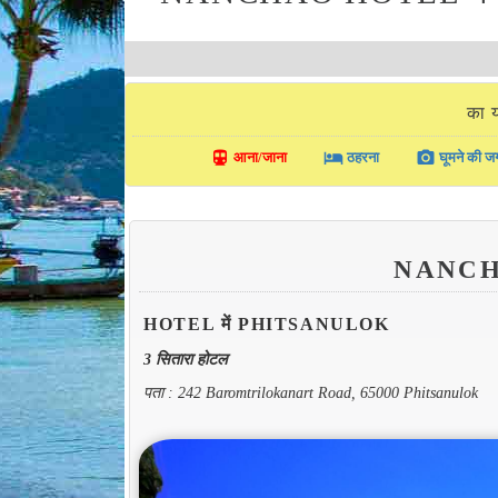
का 
directions_transit
local_hotel
photo_camera
आना/जाना
ठहरना
घूमने की जग
NANC
HOTEL में PHITSANULOK
3 सितारा होटल
पता : 242 Baromtrilokanart Road, 65000 Phitsanulok