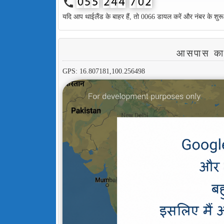
call
यदि आप थाईलैंड के बाहर हैं, तो 0066 डायल करें और नंबर के शुरू
आसपास क
GPS: 16.807181,100.256498