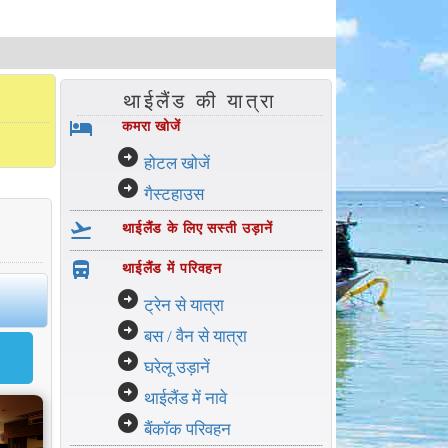
थाईलैंड की यात्रा
hotel
कमरा खोजें
arrow_circle_right
होटल खोजें
arrow_circle_right
गैस्टहाउस
flight_takeoff
थाईलैंड के लिए सस्ती उड़ानें
directions_bus_filled
थाईलैंड में परिवहन
arrow_circle_right
ट्रेन से यात्रा
arrow_circle_right
बस / वैन से यात्रा
arrow_circle_right
घरेलू उड़ानें
arrow_circle_right
थाईलैंड में नावे
arrow_circle_right
बैंकॉक परिवहन