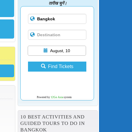
तारीख चुनें।
August, 10
Find Tickets
Powered by
12Go Asia
system
10 BEST ACTIVITIES AND
GUIDED TOURS TO DO IN
BANGKOK