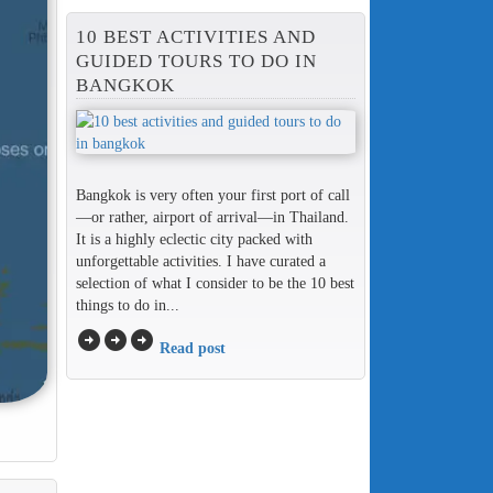
10 BEST ACTIVITIES AND
GUIDED TOURS TO DO IN
BANGKOK
Bangkok is very often your first port of call
—or rather, airport of arrival—in Thailand.
It is a highly eclectic city packed with
unforgettable activities. I have curated a
selection of what I consider to be the 10 best
things to do in...
arrow_circle_right
arrow_circle_right
arrow_circle_right
Read post