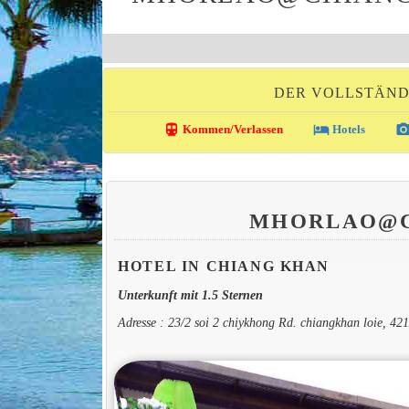
DER VOLLSTÄND
directions_transit
local_hotel
photo_came
Kommen/Verlassen
Hotels
MHORLAO@
HOTEL IN CHIANG KHAN
Unterkunft mit 1.5 Sternen
Adresse : 23/2 soi 2 chiykhong Rd. chiangkhan loie, 4