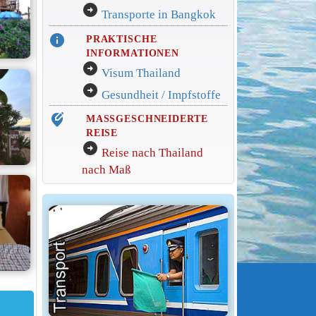
arrow_circle_right
Transporte in Bangkok
info
PRAKTISCHE
INFORMATIONEN
arrow_circle_right
Visum Thailand
arrow_circle_right
Gesundheit / Impfstoffe
edit_location_alt
MASSGESCHNEIDERTE
REISE
arrow_circle_right
Reise nach Thailand
nach Maß