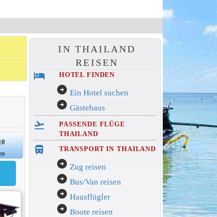
IN THAILAND
REISEN
hotel
HOTEL FINDEN
arrow_circle_right
Ein Hotel suchen
arrow_circle_right
Gästehaus
flight_takeoff
PASSENDE FLÜGE
THAILAND
10
directions_bus_filled
TRANSPORT IN THAILAND
en
arrow_circle_right
Zug reisen
arrow_circle_right
Bus/Van reisen
arrow_circle_right
Hausflügler
arrow_circle_right
Boote reisen