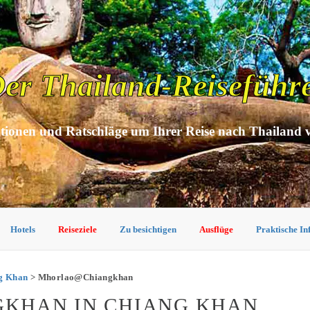
er Thailand-Reiseführ
tionen und Ratschläge um Ihrer Reise nach Thailand 
Hotels
Reiseziele
Zu besichtigen
Ausflüge
Praktische I
ng Khan
> Mhorlao@Chiangkhan
KHAN IN CHIANG KHAN