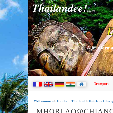
Thailandee!
com
D
Alle Informa
Transport
Willkommen
>
Hotels in Thailand
>
Hotels in Chia
MHORLAO@CHIANG