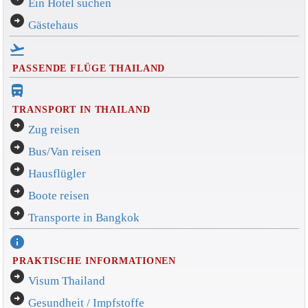
Ein Hotel suchen
arrow_circle_right
Gästehaus
flight_takeoff
PASSENDE FLÜGE THAILAND
directions_bus_filled
TRANSPORT IN THAILAND
arrow_circle_right
Zug reisen
arrow_circle_right
Bus/Van reisen
arrow_circle_right
Hausflügler
arrow_circle_right
Boote reisen
arrow_circle_right
Transporte in Bangkok
info
PRAKTISCHE INFORMATIONEN
arrow_circle_right
Visum Thailand
arrow_circle_right
Gesundheit / Impfstoffe