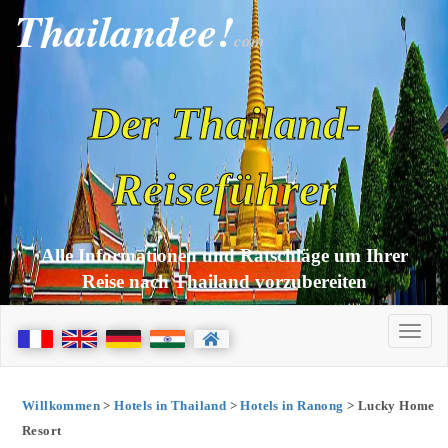
Thailandee!
com
Der Thailand-
Reiseführer
Alle Informationen und Ratschläge um Ihrer
Reise nach Thailand vorzubereiten
Willkommen
>
Hotels in Thailand
>
Hotels in Ranong
> Lucky Home
Resort