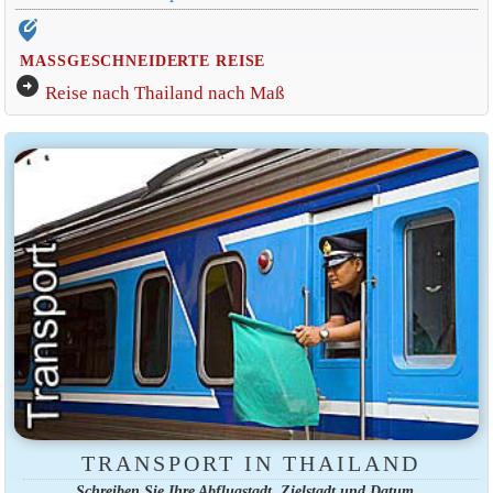
edit_location_alt
MASSGESCHNEIDERTE REISE
arrow_circle_right
Reise nach Thailand nach Maß
TRANSPORT IN THAILAND
Schreiben Sie Ihre Abflugstadt, Zielstadt und Datum.