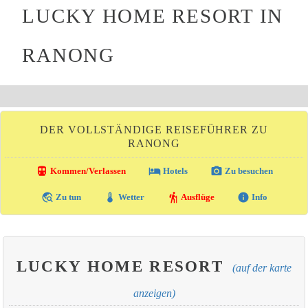
LUCKY HOME RESORT IN
RANONG
DER VOLLSTÄNDIGE REISEFÜHRER ZU
RANONG
directions_transit
local_hotel
photo_camera
Kommen/Verlassen
Hotels
Zu besuchen
travel_explore
thermostat
hiking
info
Zu tun
Wetter
Ausflüge
Info
LUCKY HOME RESORT
(auf der karte
anzeigen)