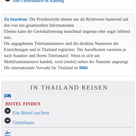
Alle Unterkünfte in Ranong
Zu beachten:
Die Preisbereiche dienen nur als Richtwerte basierend auf
den von uns gesammelten Informationen.
Ebenso kann die Geolokalisierung manchmal ungenau oder sogar fehlend
sein.
Die angegebenen Telefonnummern sind die direkten Nummern der
Einrichtungen und in Thailand registriert. Die Anrufkosten variieren je
nach Standort und Ihrem Telefontarif. Wenn es sich um
Mobilfunknummern handelt, wird
(mobil)
neben der Nummer angezeigt.
Die internationale Vorwahl für Thailand ist
0066
.
IN THAILAND REISEN
hotel
HOTEL FINDEN
arrow_circle_right
Ein Hotel suchen
arrow_circle_right
Gästehaus
flight_takeoff