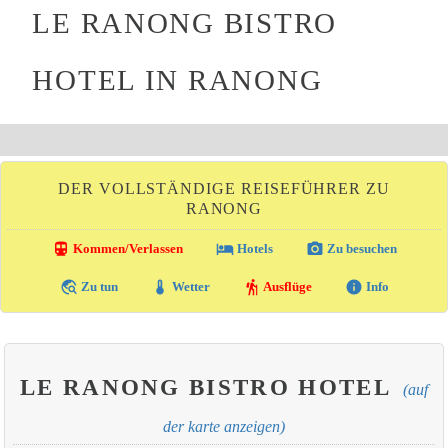
LE RANONG BISTRO
HOTEL IN RANONG
DER VOLLSTÄNDIGE REISEFÜHRER ZU
RANONG
directions_transit
local_hotel
photo_camera
Kommen/Verlassen
Hotels
Zu besuchen
travel_explore
thermostat
hiking
info
Zu tun
Wetter
Ausflüge
Info
LE RANONG BISTRO HOTEL
(auf
der karte anzeigen)