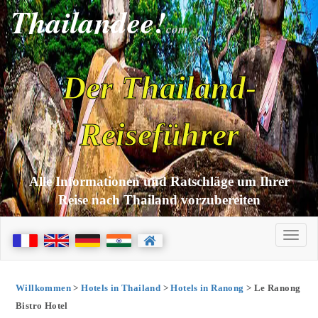
Thailandee!
com
Der Thailand-
Reiseführer
Alle Informationen und Ratschläge um Ihrer
Reise nach Thailand vorzubereiten
Willkommen
>
Hotels in Thailand
>
Hotels in Ranong
> Le Ranong
Bistro Hotel