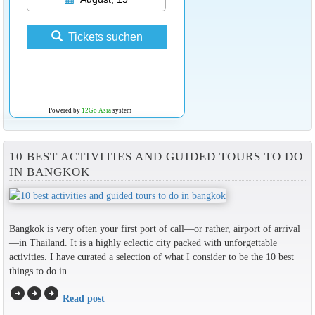
Tickets suchen
Powered by
12Go Asia
system
10 BEST ACTIVITIES AND GUIDED TOURS TO DO
IN BANGKOK
Bangkok is very often your first port of call—or rather, airport of arrival
—in Thailand. It is a highly eclectic city packed with unforgettable
activities. I have curated a selection of what I consider to be the 10 best
things to do in...
arrow_circle_right
arrow_circle_right
arrow_circle_right
Read post