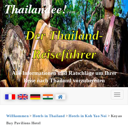
Thailandee!
com
Der Thailand-
Reiseführer
Alle Informationen und Ratschläge um Ihrer
Reise nach Thailand vorzubereiten
Willkommen
>
Hotels in Thailand
>
Hotels in Koh Yao Noi
> Koyao
Bay Pavilions Hotel