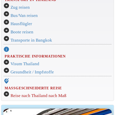
arrow_circle_right
Zug reisen
arrow_circle_right
Bus/Van reisen
arrow_circle_right
Hausflügler
arrow_circle_right
Boote reisen
arrow_circle_right
Transporte in Bangkok
info
PRAKTISCHE INFORMATIONEN
arrow_circle_right
Visum Thailand
arrow_circle_right
Gesundheit / Impfstoffe
edit_location_alt
MASSGESCHNEIDERTE REISE
arrow_circle_right
Reise nach Thailand nach Maß