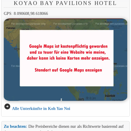
KOYAO BAY PAVILIONS HOTEL
GPS: 8.090608,98.618066
arrow_circle_right
Alle Unterkünfte in Koh Yao Noi
Zu beachten:
Die Preisbereiche dienen nur als Richtwerte basierend auf