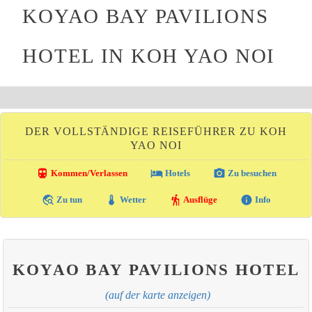
KOYAO BAY PAVILIONS
HOTEL IN KOH YAO NOI
DER VOLLSTÄNDIGE REISEFÜHRER ZU KOH
YAO NOI
directions_transit
local_hotel
photo_camera
Kommen/Verlassen
Hotels
Zu besuchen
travel_explore
thermostat
hiking
info
Zu tun
Wetter
Ausflüge
Info
KOYAO BAY PAVILIONS HOTEL
(auf der karte anzeigen)