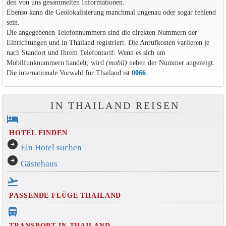
den von uns gesammelten Informationen.
Ebenso kann die Geolokalisierung manchmal ungenau oder sogar fehlend
sein.
Die angegebenen Telefonnummern sind die direkten Nummern der
Einrichtungen und in Thailand registriert. Die Anrufkosten variieren je
nach Standort und Ihrem Telefontarif. Wenn es sich um
Mobilfunknummern handelt, wird
(mobil)
neben der Nummer angezeigt.
Die internationale Vorwahl für Thailand ist
0066
.
IN THAILAND REISEN
hotel
HOTEL FINDEN
arrow_circle_right
Ein Hotel suchen
arrow_circle_right
Gästehaus
flight_takeoff
PASSENDE FLÜGE THAILAND
directions_bus_filled
TRANSPORT IN THAILAND