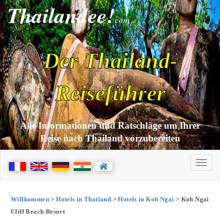
Thailandee!
com
Der Thailand-
Reiseführer
Alle Informationen und Ratschläge um Ihrer
Reise nach Thailand vorzubereiten
Willkommen
>
Hotels in Thailand
>
Hotels in Koh Ngai
> Koh Ngai
Cliff Beach Resort