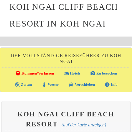
KOH NGAI CLIFF BEACH
RESORT IN KOH NGAI
DER VOLLSTÄNDIGE REISEFÜHRER ZU KOH
NGAI
directions_transit
local_hotel
photo_camera
Kommen/Verlassen
Hotels
Zu besuchen
travel_explore
thermostat
local_taxi
info
Zu tun
Wetter
Verschieben
Info
KOH NGAI CLIFF BEACH
RESORT
(auf der karte anzeigen)