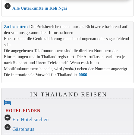
arrow_circle_right
Alle Unterkünfte in Koh Ngai
Zu beachten:
Die Preisbereiche dienen nur als Richtwerte basierend auf
den von uns gesammelten Informationen.
Ebenso kann die Geolokalisierung manchmal ungenau oder sogar fehlend
sein.
Die angegebenen Telefonnummern sind die direkten Nummern der
Einrichtungen und in Thailand registriert. Die Anrufkosten variieren je
nach Standort und Ihrem Telefontarif. Wenn es sich um
Mobilfunknummern handelt, wird
(mobil)
neben der Nummer angezeigt.
Die internationale Vorwahl für Thailand ist
0066
.
IN THAILAND REISEN
hotel
HOTEL FINDEN
arrow_circle_right
Ein Hotel suchen
arrow_circle_right
Gästehaus