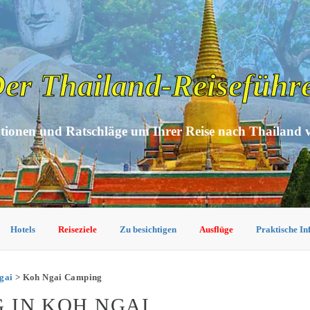
er Thailand-Reiseführ
tionen und Ratschläge um Ihrer Reise nach Thailand 
Hotels
Reiseziele
Zu besichtigen
Ausflüge
Praktische I
gai
> Koh Ngai Camping
 IN KOH NGAI