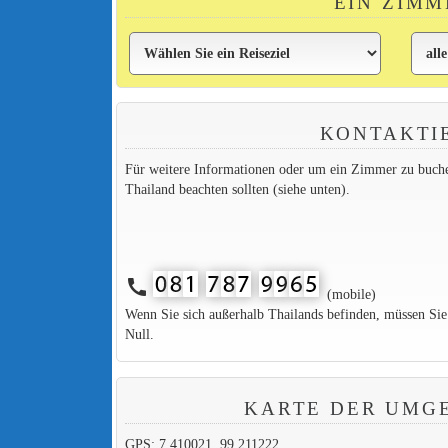
EIN ZIMM
KONTAKTI
Für weitere Informationen oder um ein Zimmer zu buchen,
Thailand beachten sollten (siehe unten).
call
(mobile)
Wenn Sie sich außerhalb Thailands befinden, müssen Si
Null.
KARTE DER UMG
GPS: 7.410021, 99.211222