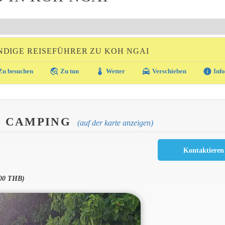
DIGE REISEFÜHRER ZU KOH NGAI
travel_explore
thermostat
local_taxi
info
u besuchen
Zu tun
Wetter
Verschieben
Info
I CAMPING
(auf der karte anzeigen)
000 THB)