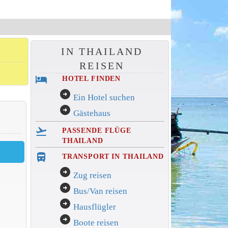
IN THAILAND
REISEN
hotel
HOTEL FINDEN
arrow_circle_right
Ein Hotel suchen
arrow_circle_right
Gästehaus
flight_takeoff
PASSENDE FLÜGE
THAILAND
directions_bus_filled
TRANSPORT IN THAILAND
arrow_circle_right
Zug reisen
arrow_circle_right
Bus/Van reisen
arrow_circle_right
Hausflügler
arrow_circle_right
Boote reisen