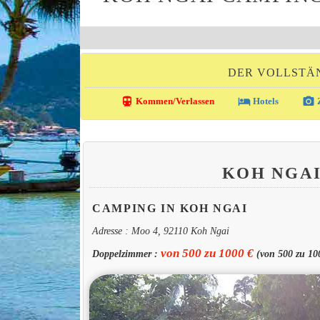
DER VOLLSTÄN
directions_transit
local_hotel
photo_camera
Kommen/Verlassen
Hotels
Z
KOH NGA
CAMPING IN KOH NGAI
Adresse : Moo 4, 92110 Koh Ngai
von 500 zu 1000 €
Doppelzimmer :
(von 500 zu 1