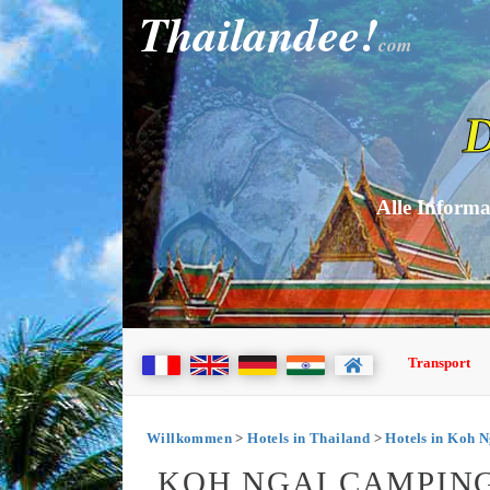
Thailandee!
com
D
Alle Informa
Transport
Willkommen
>
Hotels in Thailand
>
Hotels in Koh N
KOH NGAI CAMPING