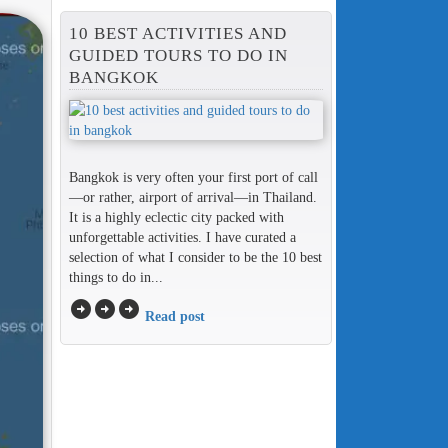
10 BEST ACTIVITIES AND
GUIDED TOURS TO DO IN
BANGKOK
Bangkok is very often your first port of call
—or rather, airport of arrival—in Thailand.
It is a highly eclectic city packed with
unforgettable activities. I have curated a
selection of what I consider to be the 10 best
things to do in...
arrow_circle_right
arrow_circle_right
arrow_circle_right
Read post