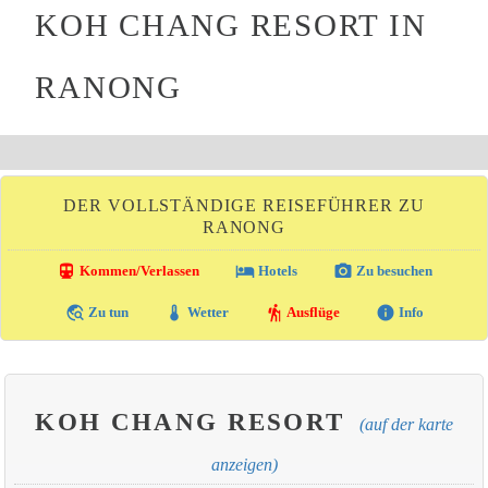
KOH CHANG RESORT IN
RANONG
DER VOLLSTÄNDIGE REISEFÜHRER ZU
RANONG
directions_transit
local_hotel
photo_camera
Kommen/Verlassen
Hotels
Zu besuchen
travel_explore
thermostat
hiking
info
Zu tun
Wetter
Ausflüge
Info
KOH CHANG RESORT
(auf der karte
anzeigen)