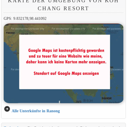
KARTE DER UMGEBUNG VON KOH
CHANG RESORT
GPS: 9.832178,98.441092
arrow_circle_right
Alle Unterkünfte in Ranong