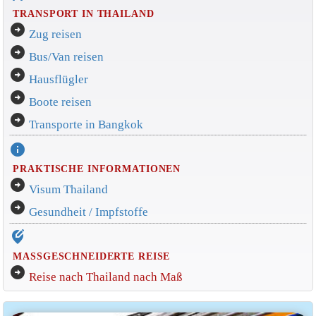
TRANSPORT IN THAILAND
arrow_circle_right
Zug reisen
arrow_circle_right
Bus/Van reisen
arrow_circle_right
Hausflügler
arrow_circle_right
Boote reisen
arrow_circle_right
Transporte in Bangkok
info
PRAKTISCHE INFORMATIONEN
arrow_circle_right
Visum Thailand
arrow_circle_right
Gesundheit / Impfstoffe
edit_location_alt
MASSGESCHNEIDERTE REISE
arrow_circle_right
Reise nach Thailand nach Maß