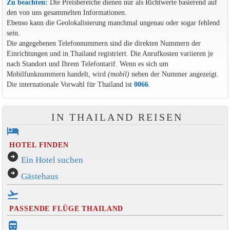
Zu beachten:
Die Preisbereiche dienen nur als Richtwerte basierend auf
den von uns gesammelten Informationen.
Ebenso kann die Geolokalisierung manchmal ungenau oder sogar fehlend
sein.
Die angegebenen Telefonnummern sind die direkten Nummern der
Einrichtungen und in Thailand registriert. Die Anrufkosten variieren je
nach Standort und Ihrem Telefontarif. Wenn es sich um
Mobilfunknummern handelt, wird
(mobil)
neben der Nummer angezeigt.
Die internationale Vorwahl für Thailand ist
0066
.
IN THAILAND REISEN
hotel
HOTEL FINDEN
arrow_circle_right
Ein Hotel suchen
arrow_circle_right
Gästehaus
flight_takeoff
PASSENDE FLÜGE THAILAND
directions_bus_filled