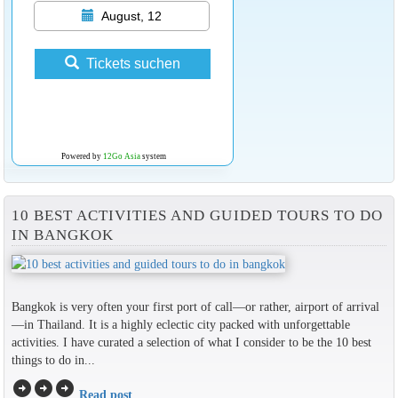
August, 12
Tickets suchen
Powered by
12Go Asia
system
10 BEST ACTIVITIES AND GUIDED TOURS TO DO
IN BANGKOK
Bangkok is very often your first port of call—or rather, airport of arrival
—in Thailand. It is a highly eclectic city packed with unforgettable
activities. I have curated a selection of what I consider to be the 10 best
things to do in...
arrow_circle_right
arrow_circle_right
arrow_circle_right
Read post