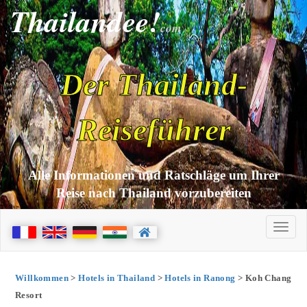
Thailandee!
com
Der Thailand-
Reiseführer
Alle Informationen und Ratschläge um Ihrer
Reise nach Thailand vorzubereiten
Willkommen
>
Hotels in Thailand
>
Hotels in Ranong
> Koh Chang
Resort