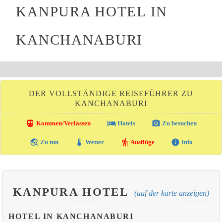
KANPURA HOTEL IN
KANCHANABURI
DER VOLLSTÄNDIGE REISEFÜHRER ZU
KANCHANABURI
directions_transit
local_hotel
photo_camera
Kommen/Verlassen
Hotels
Zu besuchen
travel_explore
thermostat
hiking
info
Zu tun
Wetter
Ausflüge
Info
KANPURA HOTEL
(auf der karte anzeigen)
HOTEL IN KANCHANABURI