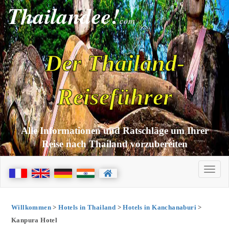
Thailandee!
com
Der Thailand-
Reiseführer
Alle Informationen und Ratschläge um Ihrer
Reise nach Thailand vorzubereiten
Willkommen
>
Hotels in Thailand
>
Hotels in Kanchanaburi
>
Kanpura Hotel