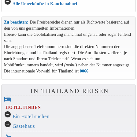
arrow_circle_right
Alle Unterkünfte in Kanchanaburi
Zu beachten:
Die Preisbereiche dienen nur als Richtwerte basierend auf
den von uns gesammelten Informationen.
Ebenso kann die Geolokalisierung manchmal ungenau oder sogar fehlend
sein.
Die angegebenen Telefonnummern sind die direkten Nummern der
Einrichtungen und in Thailand registriert. Die Anrufkosten variieren je
nach Standort und Ihrem Telefontarif. Wenn es sich um
Mobilfunknummern handelt, wird
(mobil)
neben der Nummer angezeigt.
Die internationale Vorwahl für Thailand ist
0066
.
IN THAILAND REISEN
hotel
HOTEL FINDEN
arrow_circle_right
Ein Hotel suchen
arrow_circle_right
Gästehaus