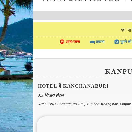
का य
directions_transit
local_hotel
photo_camera
आना/जाना
ठहरना
घूमने की 
KANP
HOTEL में KANCHANABURI
3.5 सितारा होटल
पता : "99/12 Sangchuto Rd., Tumbon Kaengsian Ampur