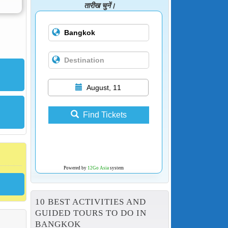
तारीख चुनें।
August, 11
Find Tickets
Powered by
12Go Asia
system
10 BEST ACTIVITIES AND
GUIDED TOURS TO DO IN
BANGKOK