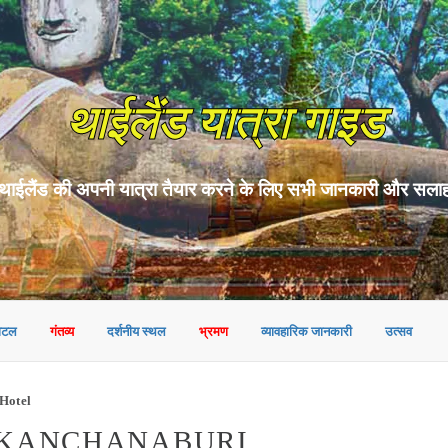
थाईलैंड यात्रा गाइड
थाईलैंड की अपनी यात्रा तैयार करने के लिए सभी जानकारी और सला
ोटल
गंतव्य
दर्शनीय स्थल
भ्रमण
व्यावहारिक जानकारी
उत्सव
Hotel
ं KANCHANABURI