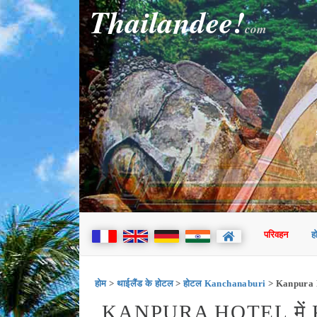
Thailandee!
com
परिवहन
ह
होम
>
थाईलैंड के होटल
>
होटल Kanchanaburi
> Kanpura 
KANPURA HOTEL मे