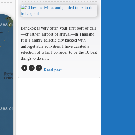
Bangkok is very often your first port of call
—or rather, airport of arrival—in Thailand.
It is a highly eclectic city packed with
unforgettable activities. I have curated a
selection of what I consider to be the 10 best
things to do in...
arrow_circle_right
arrow_circle_right
arrow_circle_right
Read post