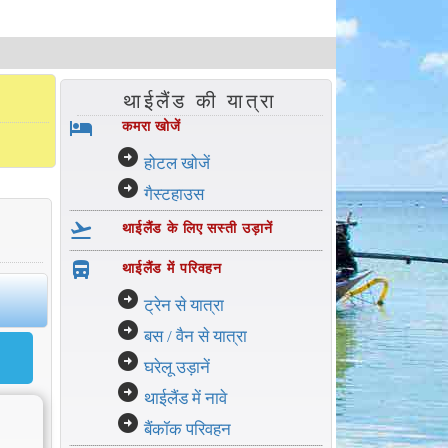
थाईलैंड की यात्रा
hotel
कमरा खोजें
arrow_circle_right
होटल खोजें
arrow_circle_right
गैस्टहाउस
flight_takeoff
थाईलैंड के लिए सस्ती उड़ानें
directions_bus_filled
थाईलैंड में परिवहन
arrow_circle_right
ट्रेन से यात्रा
arrow_circle_right
बस / वैन से यात्रा
arrow_circle_right
घरेलू उड़ानें
arrow_circle_right
थाईलैंड में नावे
arrow_circle_right
बैंकॉक परिवहन