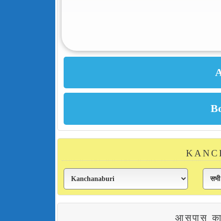
KANCHA
आसपास क