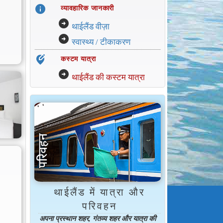
info
व्यावहारिक जानकारी
arrow_circle_right
थाईलैंड वीज़ा
arrow_circle_right
स्वास्थ्य / टीकाकरण
edit_location_alt
कस्टम यात्रा
arrow_circle_right
थाईलैंड की कस्टम यात्रा
थाईलैंड में यात्रा और
परिवहन
अपना प्रस्थान शहर, गंतव्य शहर और यात्रा की