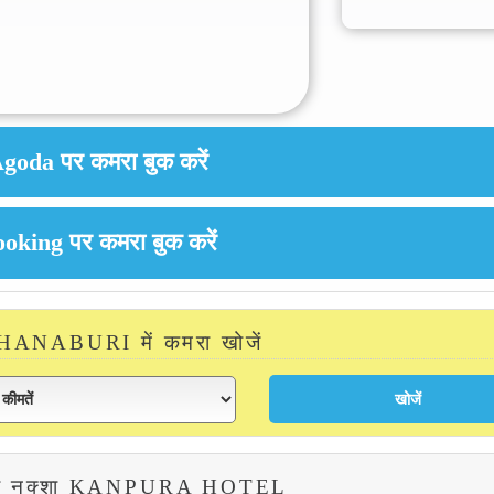
NABURI में कमरा खोजें
ा नक्शा KANPURA HOTEL