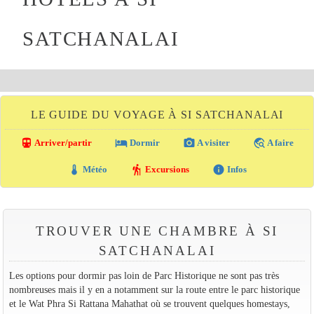
SATCHANALAI
LE GUIDE DU VOYAGE À SI SATCHANALAI
directions_transit
local_hotel
photo_camera
travel_explore
Arriver/partir
Dormir
A visiter
A faire
thermostat
hiking
info
Météo
Excursions
Infos
TROUVER UNE CHAMBRE À SI
SATCHANALAI
Les options pour dormir pas loin de Parc Historique ne sont pas très
nombreuses mais il y en a notamment sur la route entre le parc historique
et le Wat Phra Si Rattana Mahathat où se trouvent quelques homestays,