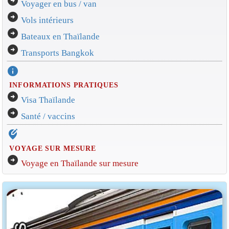
arrow_circle_right
Voyager en bus / van
arrow_circle_right
Vols intérieurs
arrow_circle_right
Bateaux en Thaïlande
arrow_circle_right
Transports Bangkok
info
INFORMATIONS PRATIQUES
arrow_circle_right
Visa Thaïlande
arrow_circle_right
Santé / vaccins
edit_location_alt
VOYAGE SUR MESURE
arrow_circle_right
Voyage en Thaïlande sur mesure