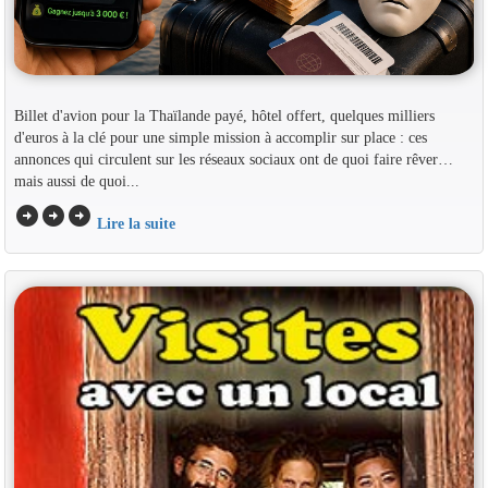
Billet d'avion pour la Thaïlande payé, hôtel offert, quelques milliers
d'euros à la clé pour une simple mission à accomplir sur place : ces
annonces qui circulent sur les réseaux sociaux ont de quoi faire rêver…
mais aussi de quoi...
arrow_circle_right
arrow_circle_right
arrow_circle_right
Lire la suite