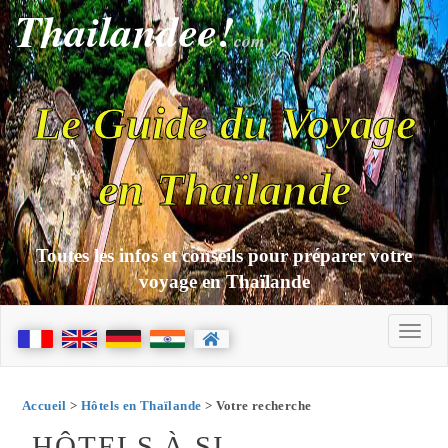
Thailandee!
com
Le Guide du Voyage
en Thaïlande
Toutes les infos et conseils pour préparer votre
voyage en Thaïlande
Accueil
>
Hôtels en Thaïlande
> Votre recherche
HÔTELS À SI