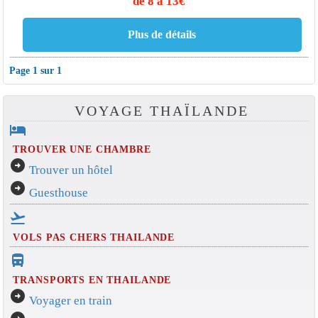
de 8 à 13€
Page 1 sur 1
VOYAGE THAÏLANDE
hotel
TROUVER UNE CHAMBRE
arrow_circle_right
Trouver un hôtel
arrow_circle_right
Guesthouse
flight_takeoff
VOLS PAS CHERS THAILANDE
directions_bus_filled
TRANSPORTS EN THAILANDE
arrow_circle_right
Voyager en train