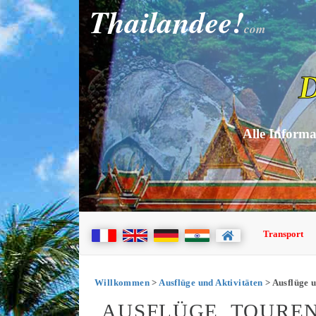
Thailandee!
com
D
Alle Informa
Transport
Willkommen
>
Ausflüge und Aktivitäten
> Ausflüge u
AUSFLÜGE, TOUREN