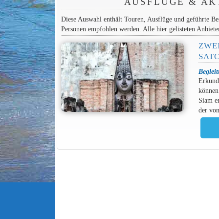
AUSFLÜGE & AK
Diese Auswahl enthält Touren, Ausflüge und geführte Bes
Personen empfohlen werden. Alle hier gelisteten Anbiete
ZWE
SAT
Beglei
Erkunde
können 
Siam e
der von