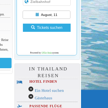
gen.
August, 11
Tickets suchen
r Reise
hs
ehmen,
Powered by
12Go Asia
system
IN THAILAND
REISEN
hotel
HOTEL FINDEN
arrow_circle_right
Ein Hotel suchen
arrow_circle_right
Gästehaus
flight_takeoff
PASSENDE FLÜGE