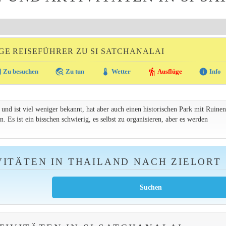
E REISEFÜHRER ZU SI SATCHANALAI
ra
travel_explore
thermostat
hiking
info
Zu besuchen
Zu tun
Wetter
Ausflüge
Info
 und ist viel weniger bekannt, hat aber auch einen historischen Park mit Ruinen
 Es ist ein bisschen schwierig, es selbst zu organisieren, aber es werden
ITÄTEN IN THAILAND NACH ZIELORT