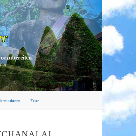
er
vorzubereiten
nformationen
Feste
ATCHANALAI