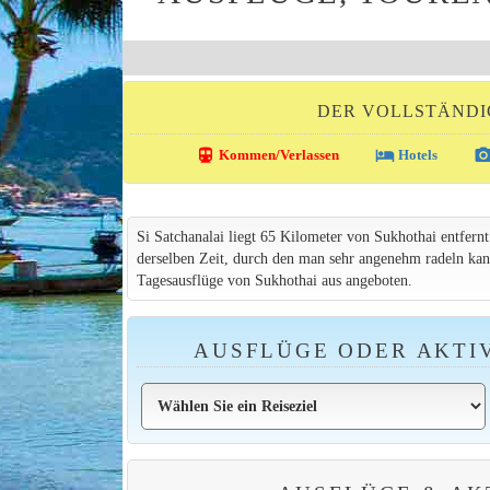
DER VOLLSTÄNDIG
directions_transit
local_hotel
photo_came
Kommen/Verlassen
Hotels
Si Satchanalai liegt 65 Kilometer von Sukhothai entfernt
derselben Zeit, durch den man sehr angenehm radeln kann.
Tagesausflüge von Sukhothai aus angeboten.
AUSFLÜGE ODER AKTIV