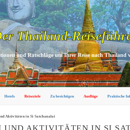
er Thailand-Reiseführ
tionen und Ratschläge um Ihrer Reise nach Thailand 
Hotels
Reiseziele
Zu besichtigen
Ausflüge
Praktische I
nd Aktivitäten in Si Satchanalai
 UND AKTIVITÄTEN IN SI S