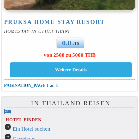
PRUKSA HOME STAY RESORT
HOMESTAY IN UTHAI THANI
0.0
/10
von 2500 zu 5000 THB
PAGINATION_PAGE 1 an 1
IN THAILAND REISEN
hotel
HOTEL FINDEN
arrow_circle_right
Ein Hotel suchen
arrow_circle_right
Gästehaus