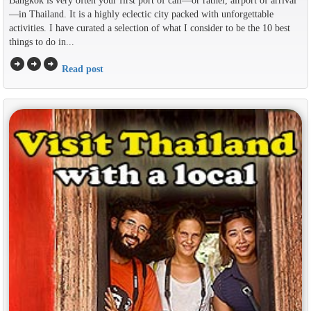
Bangkok is very often your first port of call—or rather, airport of arrival
—in Thailand. It is a highly eclectic city packed with unforgettable
activities. I have curated a selection of what I consider to be the 10 best
things to do in...
arrow_circle_right
arrow_circle_right
arrow_circle_right
Read post