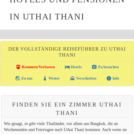
IN UTHAI THANI
DER VOLLSTÄNDIGE REISEFÜHRER ZU UTHAI
THANI
directions_transit
local_hotel
photo_camera
Kommen/Verlassen
Hotels
Zu besuchen
travel_explore
thermostat
local_taxi
info
Zu tun
Wetter
Verschieben
Info
FINDEN SIE EIN ZIMMER UTHAI
THANI
Wie gesagt, es gibt viele Thailänder, vor allem aus Bangkok, die an
Wochenenden und Feiertagen nach Uthai Thani kommen. Auch wenn sie