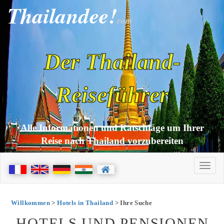
Thailandee!
com
Der Thailand-
Reiseführer
Alle Informationen und Ratschläge um Ihrer
Reise nach Thailand vorzubereiten
Willkommen
>
Hotels in Thailand
> Ihre Suche
HOTELS UND PENSIONEN