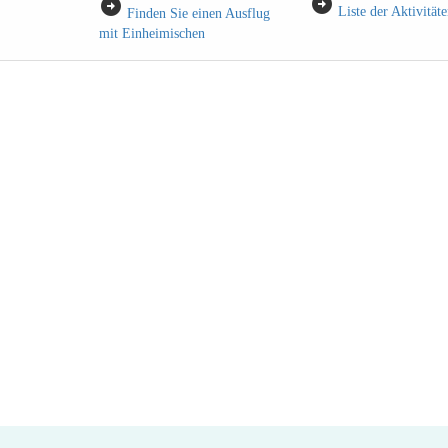
arrow_circle_right
arrow_circle_right
Liste der Aktivität
Finden Sie einen Ausflug
mit Einheimischen