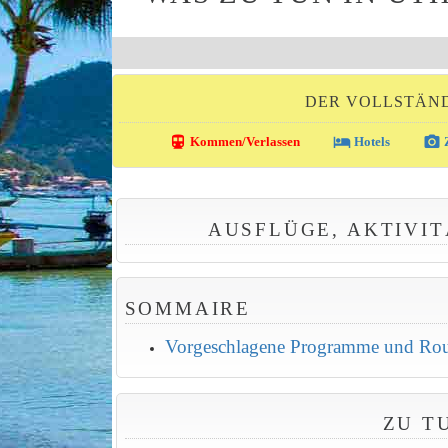
DER VOLLSTÄND
directions_transit
local_hotel
photo_camera
Kommen/Verlassen
Hotels
Z
AUSFLÜGE, AKTIVIT
SOMMAIRE
Vorgeschlagene Programme und Rout
ZU T