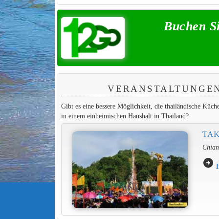
Buchen Si
VERANSTALTUNGEN 
Gibt es eine bessere Möglichkeit, die thailändische Küc
in einem einheimischen Haushalt in Thailand?
TAK
Chiang
arrow_circle_right