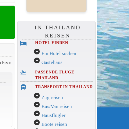
IN THAILAND
REISEN
hotel
HOTEL FINDEN
arrow_circle_right
Ein Hotel suchen
arrow_circle_right
Gästehaus
m Essen
flight_takeoff
PASSENDE FLÜGE
THAILAND
directions_bus_filled
TRANSPORT IN THAILAND
arrow_circle_right
Zug reisen
arrow_circle_right
Bus/Van reisen
arrow_circle_right
Hausflügler
arrow_circle_right
Boote reisen