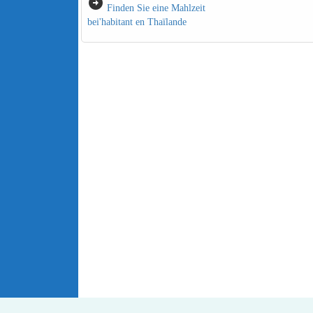
arrow_circle_right
Finden Sie eine Mahlzeit
bei'habitant en Thaïlande