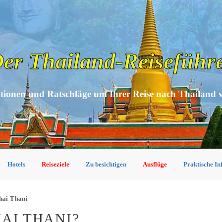
er Thailand-Reiseführ
tionen und Ratschläge um Ihrer Reise nach Thailand 
Hotels
Reiseziele
Zu besichtigen
Ausflüge
Praktische I
hai Thani
AI THANI?