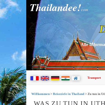
Thailandee!
com
D
Alle Informa
Transport
Willkommen
>
Reiseziele in Thailand
> Zu tun in Ut
WAS ZU TUN IN UTH