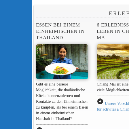
ERLE
ESSEN BEI EINEM
6 ERLEBNIS
EINHEIMISCHEN IN
LEBEN IN C
THAILAND
MAI
Gibt es eine bessere
Chiang Mai ist eine 
Möglichkeit, die thailändische
viele Möglichkeiten
Küche kennenzulernen und
arrow_circle_right
Kontakte zu den Einheimischen
Unsere Vorsch
zu knüpfen, als bei einem Essen
für'activités à Chi
in einem einheimischen
Haushalt in Thailand?