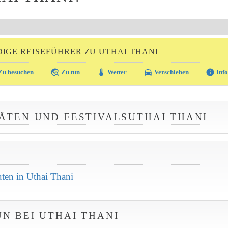
IGE REISEFÜHRER ZU UTHAI THANI
travel_explore
thermostat
local_taxi
info
u besuchen
Zu tun
Wetter
Verschieben
Info
ÄTEN UND FESTIVALSUTHAI THANI
en in Uthai Thani
UN BEI UTHAI THANI