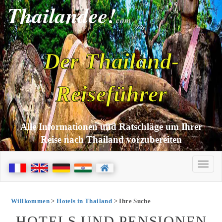
Thailandee!
com
Der Thailand-
Reiseführer
Alle Informationen und Ratschläge um Ihrer
Reise nach Thailand vorzubereiten
Willkommen
>
Hotels in Thailand
> Ihre Suche
HOTELS UND PENSIONEN