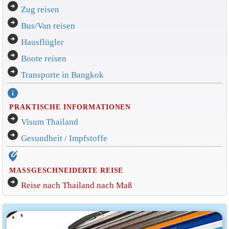
arrow_circle_right
Zug reisen
arrow_circle_right
Bus/Van reisen
arrow_circle_right
Hausflügler
arrow_circle_right
Boote reisen
arrow_circle_right
Transporte in Bangkok
info
PRAKTISCHE INFORMATIONEN
arrow_circle_right
Visum Thailand
arrow_circle_right
Gesundheit / Impfstoffe
edit_location_alt
MASSGESCHNEIDERTE REISE
arrow_circle_right
Reise nach Thailand nach Maß