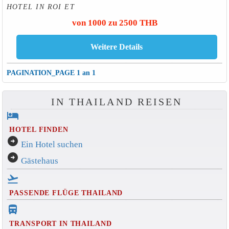
HOTEL IN ROI ET
von 1000 zu 2500 THB
PAGINATION_PAGE 1 an 1
IN THAILAND REISEN
hotel
HOTEL FINDEN
arrow_circle_right
Ein Hotel suchen
arrow_circle_right
Gästehaus
flight_takeoff
PASSENDE FLÜGE THAILAND
directions_bus_filled
TRANSPORT IN THAILAND