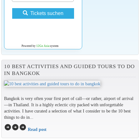
Tickets suchen
Powered by
12Go Asia
system
10 BEST ACTIVITIES AND GUIDED TOURS TO DO
IN BANGKOK
Bangkok is very often your first port of call—or rather, airport of arrival
—in Thailand. It is a highly eclectic city packed with unforgettable
activities. I have curated a selection of what I consider to be the 10 best
things to do in...
arrow_circle_right
arrow_circle_right
arrow_circle_right
Read post