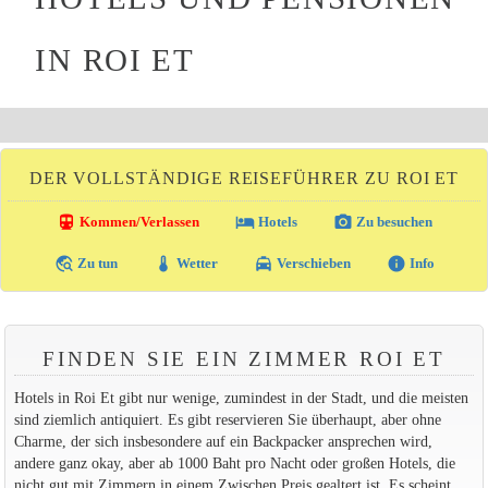
IN ROI ET
DER VOLLSTÄNDIGE REISEFÜHRER ZU ROI ET
directions_transit
local_hotel
photo_camera
Kommen/Verlassen
Hotels
Zu besuchen
travel_explore
thermostat
local_taxi
info
Zu tun
Wetter
Verschieben
Info
FINDEN SIE EIN ZIMMER ROI ET
Hotels in Roi Et gibt nur wenige, zumindest in der Stadt, und die meisten
sind ziemlich antiquiert. Es gibt reservieren Sie überhaupt, aber ohne
Charme, der sich insbesondere auf ein Backpacker ansprechen wird,
andere ganz okay, aber ab 1000 Baht pro Nacht oder großen Hotels, die
nicht gut mit Zimmern in einem Zwischen Preis gealtert ist. Es scheint