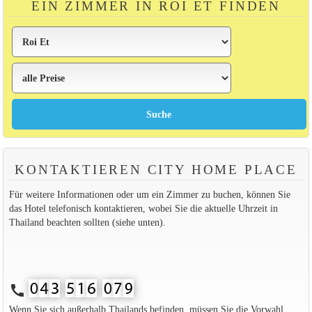
EIN ZIMMER IN ROI ET FINDEN
KONTAKTIEREN CITY HOME PLACE
Für weitere Informationen oder um ein Zimmer zu buchen, können Sie
das Hotel telefonisch kontaktieren, wobei Sie die aktuelle Uhrzeit in
Thailand beachten sollten (siehe unten).
call
Wenn Sie sich außerhalb Thailands befinden, müssen Sie die Vorwahl