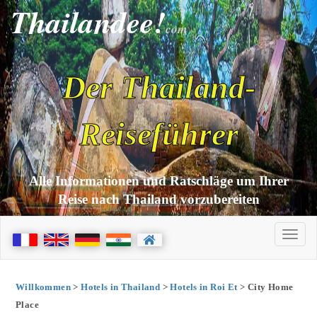
Thailandee!
com
Der Thailand-
Reiseführer
Alle Informationen und Ratschläge um Ihrer
Reise nach Thailand vorzubereiten
Willkommen
>
Hotels in Thailand
>
Hotels in Roi Et
> City Home
Place