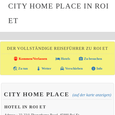
CITY HOME PLACE IN ROI
ET
DER VOLLSTÄNDIGE REISEFÜHRER ZU ROI ET
directions_transit
local_hotel
photo_camera
Kommen/Verlassen
Hotels
Zu besuchen
travel_explore
thermostat
local_taxi
info
Zu tun
Wetter
Verschieben
Info
CITY HOME PLACE
(auf der karte anzeigen)
HOTEL IN ROI ET
Adresse : 22-22/1 Thongtharee Road, 45000 Roi Et