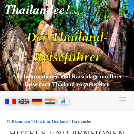
Thailandee!
com
Der Thailand-
Reiseführer
Alle Informationen und Ratschläge um Ihrer
Reise nach Thailand vorzubereiten
Willkommen
>
Hotels in Thailand
> Ihre Suche
HOTELS UND PENSIONEN