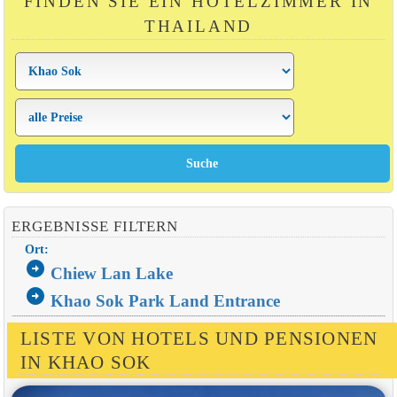
FINDEN SIE EIN HOTELZIMMER IN
THAILAND
ERGEBNISSE FILTERN
Ort:
arrow_circle_right
Chiew Lan Lake
arrow_circle_right
Khao Sok Park Land Entrance
LISTE VON HOTELS UND PENSIONEN
IN KHAO SOK