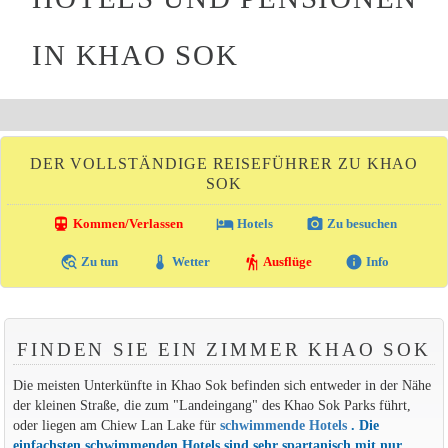
IN KHAO SOK
DER VOLLSTÄNDIGE REISEFÜHRER ZU KHAO
SOK
directions_transit
local_hotel
photo_camera
Kommen/Verlassen
Hotels
Zu besuchen
travel_explore
thermostat
hiking
info
Zu tun
Wetter
Ausflüge
Info
FINDEN SIE EIN ZIMMER KHAO SOK
Die meisten Unterkünfte in Khao Sok befinden sich entweder in der Nähe
der kleinen Straße, die zum "Landeingang" des Khao Sok Parks führt,
oder liegen am Chiew Lan Lake für
schwimmende Hotels
. Die
einfachsten schwimmenden Hotels sind sehr spartanisch mit nur