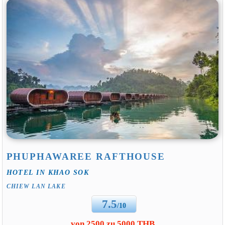
PHUPHAWAREE RAFTHOUSE
HOTEL IN KHAO SOK
CHIEW LAN LAKE
7.5
/10
von 2500 zu 5000 THB