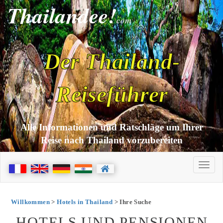
Thailandee!
com
Der Thailand-
Reiseführer
Alle Informationen und Ratschläge um Ihrer
Reise nach Thailand vorzubereiten
Willkommen
>
Hotels in Thailand
> Ihre Suche
HOTELS UND PENSIONEN