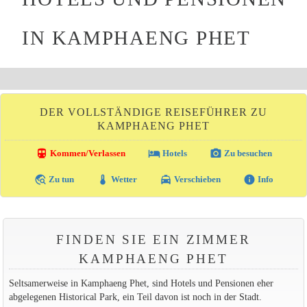
IN KAMPHAENG PHET
DER VOLLSTÄNDIGE REISEFÜHRER ZU
KAMPHAENG PHET
directions_transit
local_hotel
photo_camera
Kommen/Verlassen
Hotels
Zu besuchen
travel_explore
thermostat
local_taxi
info
Zu tun
Wetter
Verschieben
Info
FINDEN SIE EIN ZIMMER
KAMPHAENG PHET
Seltsamerweise in Kamphaeng Phet, sind Hotels und Pensionen eher
abgelegenen Historical Park, ein Teil davon ist noch in der Stadt.