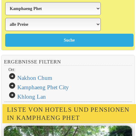
ERGEBNISSE FILTERN
Ort:
arrow_circle_right
Nakhon Chum
arrow_circle_right
Kamphaeng Phet City
arrow_circle_right
Khlong Lan
LISTE VON HOTELS UND PENSIONEN
IN KAMPHAENG PHET