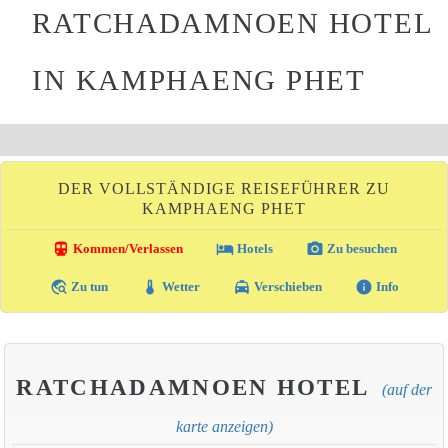
RATCHADAMNOEN HOTEL
IN KAMPHAENG PHET
DER VOLLSTÄNDIGE REISEFÜHRER ZU
KAMPHAENG PHET
directions_transit
local_hotel
photo_camera
Kommen/Verlassen
Hotels
Zu besuchen
travel_explore
thermostat
local_taxi
info
Zu tun
Wetter
Verschieben
Info
RATCHADAMNOEN HOTEL
(auf der
karte anzeigen)