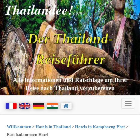
Thailandee!
com
Der Thailand-
Reiseführer
Alle Informationen und Ratschläge um Ihrer
Reise nach Thailand vorzubereiten
Willkommen
>
Hotels in Thailand
>
Hotels in Kamphaeng Phet
>
Ratchadamnoen Hotel