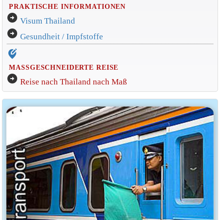
PRAKTISCHE INFORMATIONEN
arrow_circle_right
Visum Thailand
arrow_circle_right
Gesundheit / Impfstoffe
edit_location_alt
MASSGESCHNEIDERTE REISE
arrow_circle_right
Reise nach Thailand nach Maß