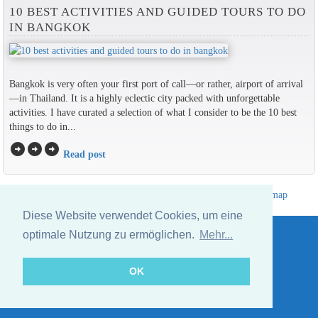
10 BEST ACTIVITIES AND GUIDED TOURS TO DO
IN BANGKOK
Bangkok is very often your first port of call—or rather, airport of arrival
—in Thailand. It is a highly eclectic city packed with unforgettable
activities. I have curated a selection of what I consider to be the 10 best
things to do in...
arrow_circle_right
arrow_circle_right
arrow_circle_right
Read post
Hotelverzeichnis Thailand
|
Gehe nach Thailand
|
Um
|
Sitemap
Website © Thailandee.com - 2026
Diese Website verwendet Cookies, um eine
optimale Nutzung zu ermöglichen.
Mehr...
OK