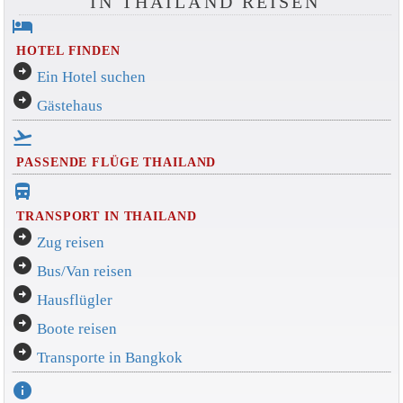
IN THAILAND REISEN
hotel
HOTEL FINDEN
arrow_circle_right
Ein Hotel suchen
arrow_circle_right
Gästehaus
flight_takeoff
PASSENDE FLÜGE THAILAND
directions_bus_filled
TRANSPORT IN THAILAND
arrow_circle_right
Zug reisen
arrow_circle_right
Bus/Van reisen
arrow_circle_right
Hausflügler
arrow_circle_right
Boote reisen
arrow_circle_right
Transporte in Bangkok
info