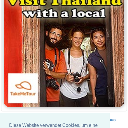
Hotelverzeichnis Thailand
|
Gehe nach Thailand
|
Um
|
Sitemap
Diese Website verwendet Cookies, um eine
Website © Thailandee.com - 2026