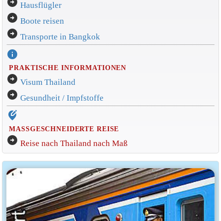
arrow_circle_right
Hausflügler
arrow_circle_right
Boote reisen
arrow_circle_right
Transporte in Bangkok
info
PRAKTISCHE INFORMATIONEN
arrow_circle_right
Visum Thailand
arrow_circle_right
Gesundheit / Impfstoffe
edit_location_alt
MASSGESCHNEIDERTE REISE
arrow_circle_right
Reise nach Thailand nach Maß