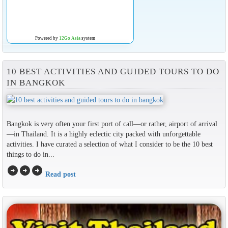
Powered by
12Go Asia
system
10 BEST ACTIVITIES AND GUIDED TOURS TO DO
IN BANGKOK
Bangkok is very often your first port of call—or rather, airport of arrival
—in Thailand. It is a highly eclectic city packed with unforgettable
activities. I have curated a selection of what I consider to be the 10 best
things to do in...
arrow_circle_right
arrow_circle_right
arrow_circle_right
Read post