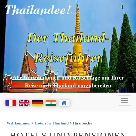
Thailandee!
com
Der Thailand-
Reiseführer
Alle Informationen und Ratschläge um Ihrer
Reise nach Thailand vorzubereiten
Willkommen
>
Hotels in Thailand
> Ihre Suche
HOTELS UND PENSIONEN