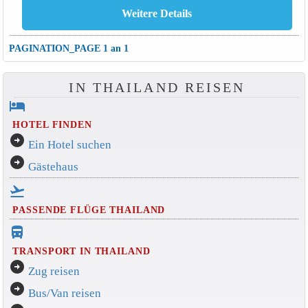
PAGINATION_PAGE 1 an 1
IN THAILAND REISEN
hotel
HOTEL FINDEN
arrow_circle_right
Ein Hotel suchen
arrow_circle_right
Gästehaus
flight_takeoff
PASSENDE FLÜGE THAILAND
directions_bus_filled
TRANSPORT IN THAILAND
arrow_circle_right
Zug reisen
arrow_circle_right
Bus/Van reisen