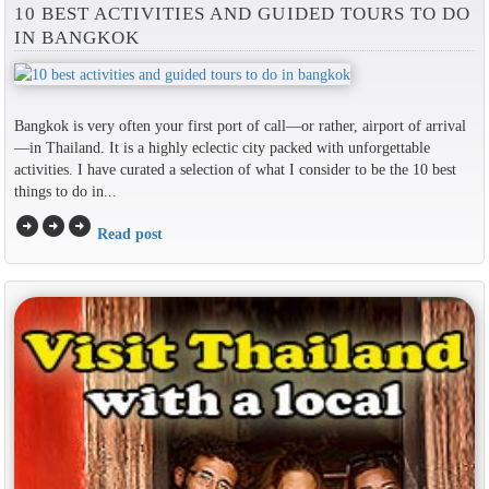
10 BEST ACTIVITIES AND GUIDED TOURS TO DO
IN BANGKOK
Bangkok is very often your first port of call—or rather, airport of arrival
—in Thailand. It is a highly eclectic city packed with unforgettable
activities. I have curated a selection of what I consider to be the 10 best
things to do in...
arrow_circle_right
arrow_circle_right
arrow_circle_right
Read post