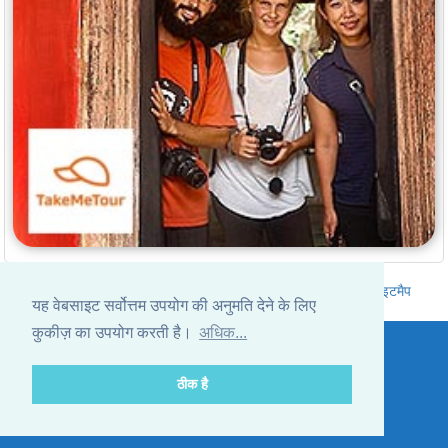
थाईलैंड के होटलों की सूची
|
थाईलैंड के लिए रवाना हों
|
हमारे बारे में
|
साइटमैप
यह वेबसाइट सर्वोत्तम उपयोग की अनुमति देने के लिए
Website © Thailandee.com - 2026
कुकीज़ का उपयोग करती है।
अधिक...
ठीक है