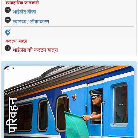
व्यावहारिक जानकारी
arrow_circle_right
थाईलैंड वीज़ा
arrow_circle_right
स्वास्थ्य / टीकाकरण
edit_location_alt
कस्टम यात्रा
arrow_circle_right
थाईलैंड की कस्टम यात्रा