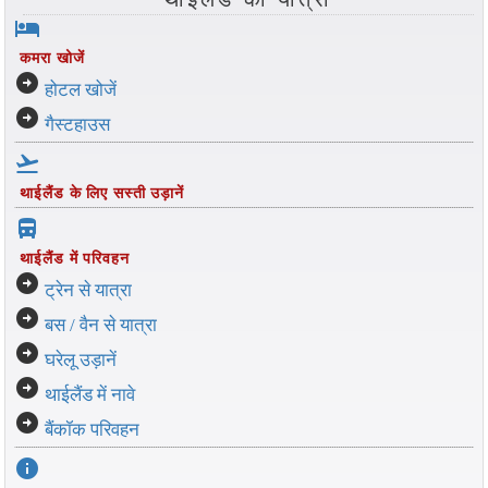
hotel
कमरा खोजें
arrow_circle_right
होटल खोजें
arrow_circle_right
गैस्टहाउस
flight_takeoff
थाईलैंड के लिए सस्ती उड़ानें
directions_bus_filled
थाईलैंड में परिवहन
arrow_circle_right
ट्रेन से यात्रा
arrow_circle_right
बस / वैन से यात्रा
arrow_circle_right
घरेलू उड़ानें
arrow_circle_right
थाईलैंड में नावे
arrow_circle_right
बैंकॉक परिवहन
info