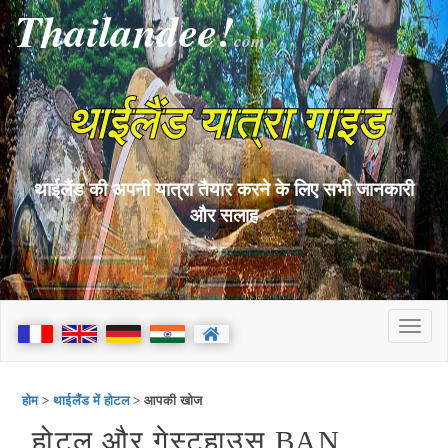
Thailandee!
com
थाईलैंड यात्रा गाइड
थाईलैंड की अपनी यात्रा तैयार करने के लिए सभी जानकारी
और सलाह
होम
>
थाईलैंड में होटल
> आपकी खोज
होटल और गेस्टहाउस BAN