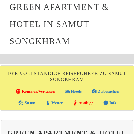
GREEN APARTMENT &
HOTEL IN SAMUT
SONGKHRAM
DER VOLLSTÄNDIGE REISEFÜHRER ZU SAMUT
SONGKHRAM
directions_transit
local_hotel
photo_camera
Kommen/Verlassen
Hotels
Zu besuchen
travel_explore
thermostat
hiking
info
Zu tun
Wetter
Ausflüge
Info
GREEN APARTMENT & HOTEL