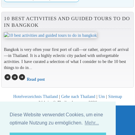
10 BEST ACTIVITIES AND GUIDED TOURS TO DO
IN BANGKOK
Bangkok is very often your first port of call—or rather, airport of arrival
—in Thailand. It is a highly eclectic city packed with unforgettable
activities. I have curated a selection of what I consider to be the 10 best
things to do in...
arrow_circle_right
arrow_circle_right
arrow_circle_right
Read post
Hotelverzeichnis Thailand
|
Gehe nach Thailand
|
Um
|
Sitemap
Website © Thailandee.com - 2026
Diese Website verwendet Cookies, um eine
optimale Nutzung zu ermöglichen.
Mehr...