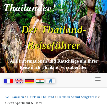
Thailandee!
com
Der Thailand-
Reiseführer
Alle Informationen und Ratschläge um Ihrer
Reise nach Thailand vorzubereiten
Willkommen
>
Hotels in Thailand
>
Hotels in Samut Songkhram
>
Green Apartment & Hotel