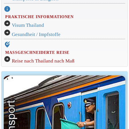
info
PRAKTISCHE INFORMATIONEN
arrow_circle_right
Visum Thailand
arrow_circle_right
Gesundheit / Impfstoffe
edit_location_alt
MASSGESCHNEIDERTE REISE
arrow_circle_right
Reise nach Thailand nach Maß