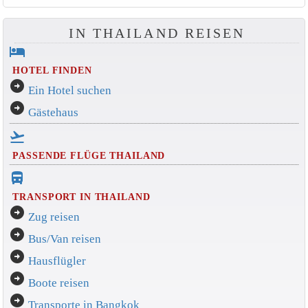
IN THAILAND REISEN
hotel
HOTEL FINDEN
arrow_circle_right
Ein Hotel suchen
arrow_circle_right
Gästehaus
flight_takeoff
PASSENDE FLÜGE THAILAND
directions_bus_filled
TRANSPORT IN THAILAND
arrow_circle_right
Zug reisen
arrow_circle_right
Bus/Van reisen
arrow_circle_right
Hausflügler
arrow_circle_right
Boote reisen
arrow_circle_right
Transporte in Bangkok