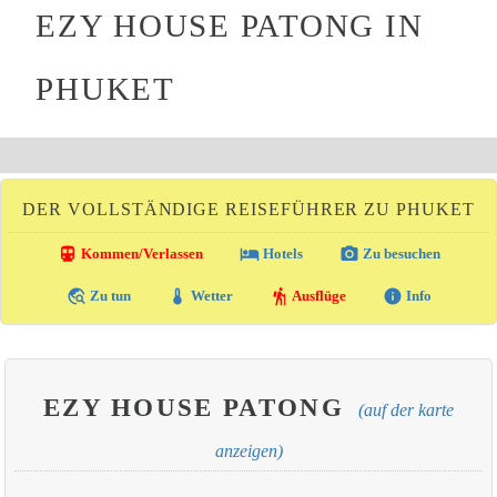
EZY HOUSE PATONG IN
PHUKET
DER VOLLSTÄNDIGE REISEFÜHRER ZU PHUKET
directions_transit
local_hotel
photo_camera
Kommen/Verlassen
Hotels
Zu besuchen
travel_explore
thermostat
hiking
info
Zu tun
Wetter
Ausflüge
Info
EZY HOUSE PATONG
(auf der karte
anzeigen)