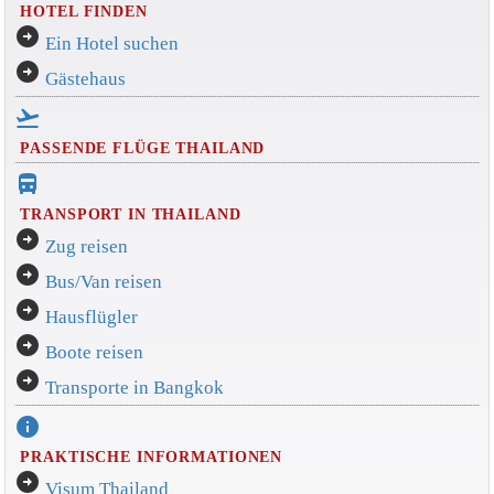
HOTEL FINDEN
arrow_circle_right
Ein Hotel suchen
arrow_circle_right
Gästehaus
flight_takeoff
PASSENDE FLÜGE THAILAND
directions_bus_filled
TRANSPORT IN THAILAND
arrow_circle_right
Zug reisen
arrow_circle_right
Bus/Van reisen
arrow_circle_right
Hausflügler
arrow_circle_right
Boote reisen
arrow_circle_right
Transporte in Bangkok
info
PRAKTISCHE INFORMATIONEN
arrow_circle_right
Visum Thailand