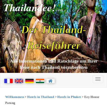
Thailandee!
com
Der Thailand-
Reiseführer
Alle Informationen und Ratschläge um Ihrer
Reise nach Thailand vorzubereiten
Willkommen
>
Hotels in Thailand
>
Hotels in Phuket
> Ezy House
Patong