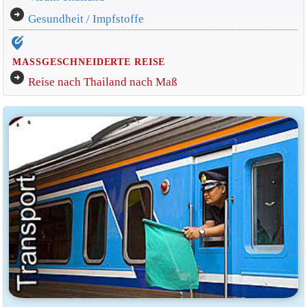
arrow_circle_right
Gesundheit / Impfstoffe
edit_location_alt
MASSGESCHNEIDERTE REISE
arrow_circle_right
Reise nach Thailand nach Maß