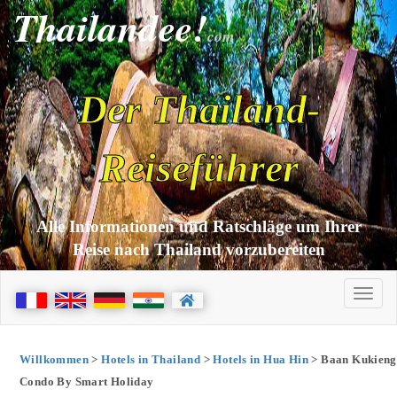
Thailandee!
com
Der Thailand-
Reiseführer
Alle Informationen und Ratschläge um Ihrer
Reise nach Thailand vorzubereiten
Willkommen
>
Hotels in Thailand
>
Hotels in Hua Hin
> Baan Kukieng
Condo By Smart Holiday