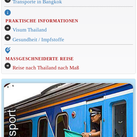
Transporte in Bangkok
info
PRAKTISCHE INFORMATIONEN
arrow_circle_right
Visum Thailand
arrow_circle_right
Gesundheit / Impfstoffe
edit_location_alt
MASSGESCHNEIDERTE REISE
arrow_circle_right
Reise nach Thailand nach Maß