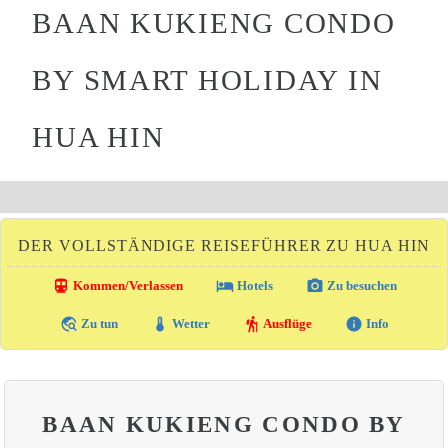
BAAN KUKIENG CONDO
BY SMART HOLIDAY IN
HUA HIN
DER VOLLSTÄNDIGE REISEFÜHRER ZU HUA HIN
directions_transit
local_hotel
photo_camera
Kommen/Verlassen
Hotels
Zu besuchen
travel_explore
thermostat
hiking
info
Zu tun
Wetter
Ausflüge
Info
BAAN KUKIENG CONDO BY