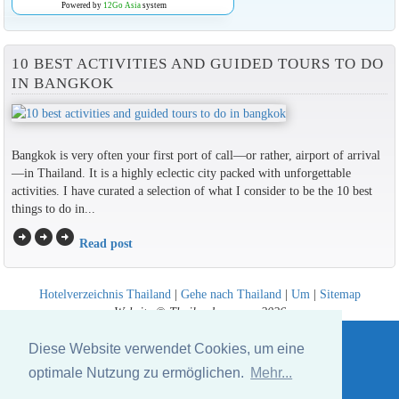
Powered by
12Go Asia
system
10 BEST ACTIVITIES AND GUIDED TOURS TO DO
IN BANGKOK
Bangkok is very often your first port of call—or rather, airport of arrival
—in Thailand. It is a highly eclectic city packed with unforgettable
activities. I have curated a selection of what I consider to be the 10 best
things to do in...
arrow_circle_right
arrow_circle_right
arrow_circle_right
Read post
Hotelverzeichnis Thailand
|
Gehe nach Thailand
|
Um
|
Sitemap
Website © Thailandee.com - 2026
Diese Website verwendet Cookies, um eine
optimale Nutzung zu ermöglichen.
Mehr...