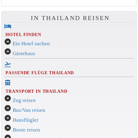
IN THAILAND REISEN
hotel
HOTEL FINDEN
arrow_circle_right
Ein Hotel suchen
arrow_circle_right
Gästehaus
flight_takeoff
PASSENDE FLÜGE THAILAND
directions_bus_filled
TRANSPORT IN THAILAND
arrow_circle_right
Zug reisen
arrow_circle_right
Bus/Van reisen
arrow_circle_right
Hausflügler
arrow_circle_right
Boote reisen
arrow_circle_right