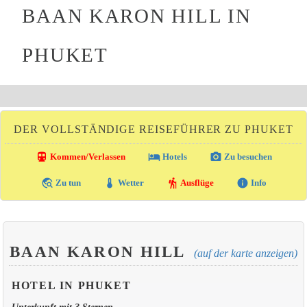
BAAN KARON HILL IN
PHUKET
DER VOLLSTÄNDIGE REISEFÜHRER ZU PHUKET
directions_transit
local_hotel
photo_camera
Kommen/Verlassen
Hotels
Zu besuchen
travel_explore
thermostat
hiking
info
Zu tun
Wetter
Ausflüge
Info
BAAN KARON HILL
(auf der karte anzeigen)
HOTEL IN PHUKET
Unterkunft mit 3 Sternen