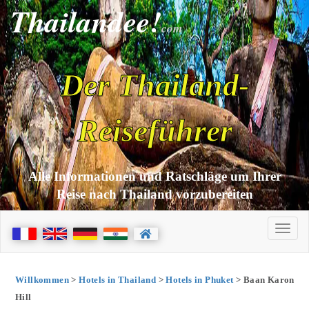
Thailandee!
com
Der Thailand-
Reiseführer
Alle Informationen und Ratschläge um Ihrer
Reise nach Thailand vorzubereiten
Willkommen
>
Hotels in Thailand
>
Hotels in Phuket
> Baan Karon
Hill