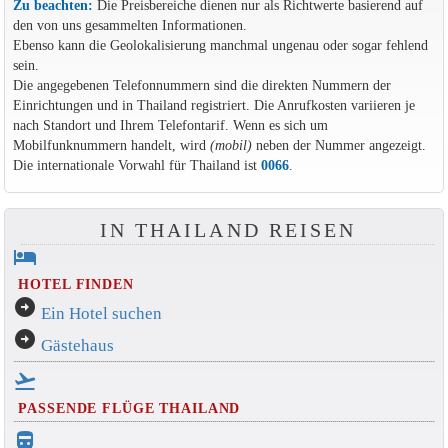
Zu beachten:
Die Preisbereiche dienen nur als Richtwerte basierend auf
den von uns gesammelten Informationen.
Ebenso kann die Geolokalisierung manchmal ungenau oder sogar fehlend
sein.
Die angegebenen Telefonnummern sind die direkten Nummern der
Einrichtungen und in Thailand registriert. Die Anrufkosten variieren je
nach Standort und Ihrem Telefontarif. Wenn es sich um
Mobilfunknummern handelt, wird
(mobil)
neben der Nummer angezeigt.
Die internationale Vorwahl für Thailand ist
0066
.
IN THAILAND REISEN
hotel
HOTEL FINDEN
arrow_circle_right
Ein Hotel suchen
arrow_circle_right
Gästehaus
flight_takeoff
PASSENDE FLÜGE THAILAND
directions_bus_filled