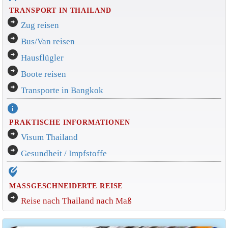
TRANSPORT IN THAILAND
arrow_circle_right
Zug reisen
arrow_circle_right
Bus/Van reisen
arrow_circle_right
Hausflügler
arrow_circle_right
Boote reisen
arrow_circle_right
Transporte in Bangkok
info
PRAKTISCHE INFORMATIONEN
arrow_circle_right
Visum Thailand
arrow_circle_right
Gesundheit / Impfstoffe
edit_location_alt
MASSGESCHNEIDERTE REISE
arrow_circle_right
Reise nach Thailand nach Maß