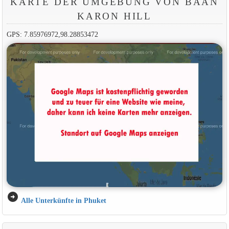
KARTE DER UMGEBUNG VON BAAN
KARON HILL
GPS: 7.85976972,98.28853472
arrow_circle_right
Alle Unterkünfte in Phuket