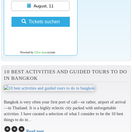
August, 11
Tickets suchen
Powered by
12Go Asia
system
10 BEST ACTIVITIES AND GUIDED TOURS TO DO
IN BANGKOK
Bangkok is very often your first port of call—or rather, airport of arrival
—in Thailand. It is a highly eclectic city packed with unforgettable
activities. I have curated a selection of what I consider to be the 10 best
things to do in...
arrow_circle_right
arrow_circle_right
arrow_circle_right
Read post