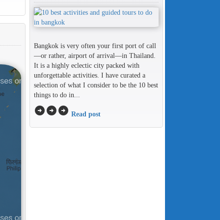
Bangkok is very often your first port of call
—or rather, airport of arrival—in Thailand.
It is a highly eclectic city packed with
unforgettable activities. I have curated a
selection of what I consider to be the 10 best
things to do in...
arrow_circle_right
arrow_circle_right
arrow_circle_right
Read post