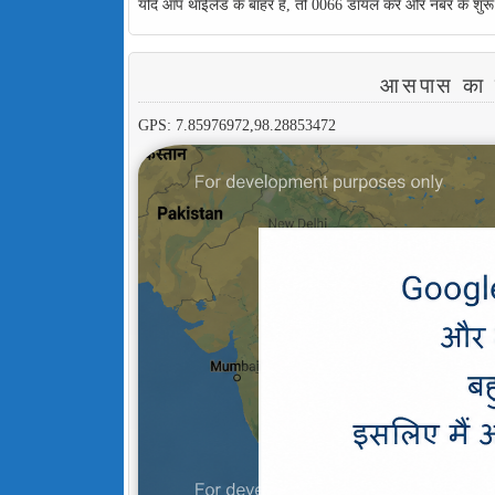
यदि आप थाईलैंड के बाहर हैं, तो 0066 डायल करें और नंबर के शुरू
आसपास का
GPS: 7.85976972,98.28853472