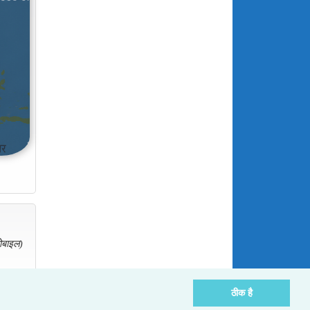
ोबाइल)
ठीक है