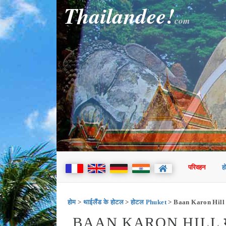
Thailandee!
com
परिवहन
ह
होम
>
थाईलैंड के होटल
>
होटल Phuket
> Baan Karon Hill
BAAN KARON HILL म