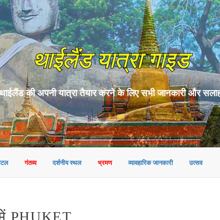
थाईलैंड यात्रा गाइड
थाईलैंड की अपनी यात्रा तैयार करने के लिए सभी जानकारी और सला
ोटल
गंतव्य
दर्शनीय स्थल
भ्रमण
व्यावहारिक जानकारी
उत्सव
ें PHUKET