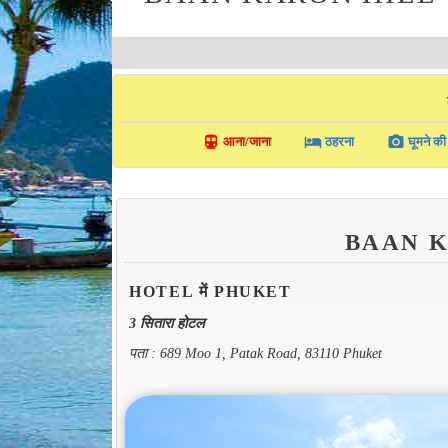
directions_transit
local_hotel
photo_camera
आना/जाना
ठहरना
घूमने की 
BAAN 
HOTEL में PHUKET
3 सितारा होटल
पता : 689 Moo 1, Patak Road, 83110 Phuket