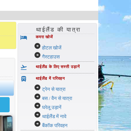
थाईलैंड की यात्रा
hotel
कमरा खोजें
arrow_circle_right
होटल खोजें
arrow_circle_right
गैस्टहाउस
flight_takeoff
थाईलैंड के लिए सस्ती उड़ानें
directions_bus_filled
थाईलैंड में परिवहन
arrow_circle_right
ट्रेन से यात्रा
arrow_circle_right
बस / वैन से यात्रा
arrow_circle_right
घरेलू उड़ानें
arrow_circle_right
थाईलैंड में नावे
arrow_circle_right
बैंकॉक परिवहन