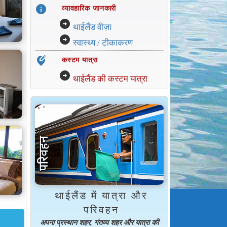
info
व्यावहारिक जानकारी
arrow_circle_right
थाईलैंड वीज़ा
arrow_circle_right
स्वास्थ्य / टीकाकरण
edit_location_alt
कस्टम यात्रा
arrow_circle_right
थाईलैंड की कस्टम यात्रा
थाईलैंड में यात्रा और
परिवहन
अपना प्रस्थान शहर, गंतव्य शहर और यात्रा की