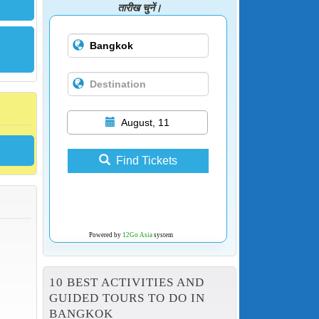
तारीख चुनें।
August, 11
Find Tickets
Powered by
12Go Asia
system
10 BEST ACTIVITIES AND
GUIDED TOURS TO DO IN
BANGKOK