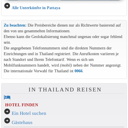
arrow_circle_right
Alle Unterkünfte in Pattaya
Zu beachten:
Die Preisbereiche dienen nur als Richtwerte basierend auf
den von uns gesammelten Informationen.
Ebenso kann die Geolokalisierung manchmal ungenau oder sogar fehlend
sein.
Die angegebenen Telefonnummern sind die direkten Nummern der
Einrichtungen und in Thailand registriert. Die Anrufkosten variieren je
nach Standort und Ihrem Telefontarif. Wenn es sich um
Mobilfunknummern handelt, wird
(mobil)
neben der Nummer angezeigt.
Die internationale Vorwahl für Thailand ist
0066
.
IN THAILAND REISEN
hotel
HOTEL FINDEN
arrow_circle_right
Ein Hotel suchen
arrow_circle_right
Gästehaus