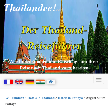
Thailandee!
com
Der Thailand-
Reiseführer
Alle Informationen und Ratschläge um Ihrer
Reise nach Thailand vorzubereiten
Willkommen
>
Hotels in Thailand
>
Hotels in Pattaya
> August Suites
Pattaya