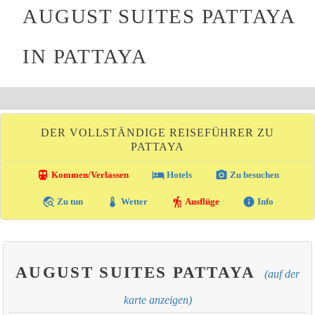
AUGUST SUITES PATTAYA
IN PATTAYA
DER VOLLSTÄNDIGE REISEFÜHRER ZU
PATTAYA
directions_transit
local_hotel
photo_camera
Kommen/Verlassen
Hotels
Zu besuchen
travel_explore
thermostat
hiking
info
Zu tun
Wetter
Ausflüge
Info
AUGUST SUITES PATTAYA
(auf der
karte anzeigen)