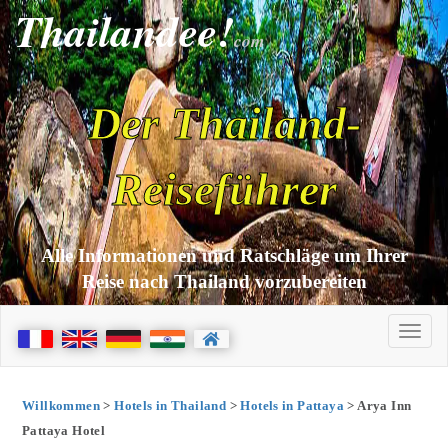
Thailandee!
com
Der Thailand-
Reiseführer
Alle Informationen und Ratschläge um Ihrer
Reise nach Thailand vorzubereiten
Willkommen
>
Hotels in Thailand
>
Hotels in Pattaya
> Arya Inn
Pattaya Hotel