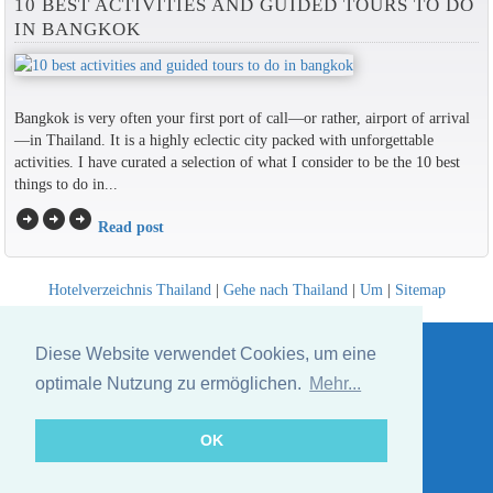
10 BEST ACTIVITIES AND GUIDED TOURS TO DO
IN BANGKOK
Bangkok is very often your first port of call—or rather, airport of arrival
—in Thailand. It is a highly eclectic city packed with unforgettable
activities. I have curated a selection of what I consider to be the 10 best
things to do in...
arrow_circle_right
arrow_circle_right
arrow_circle_right
Read post
Hotelverzeichnis Thailand
|
Gehe nach Thailand
|
Um
|
Sitemap
Website © Thailandee.com - 2026
Diese Website verwendet Cookies, um eine
optimale Nutzung zu ermöglichen.
Mehr...
OK