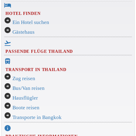
hotel
HOTEL FINDEN
arrow_circle_right
Ein Hotel suchen
arrow_circle_right
Gästehaus
flight_takeoff
PASSENDE FLÜGE THAILAND
directions_bus_filled
TRANSPORT IN THAILAND
arrow_circle_right
Zug reisen
arrow_circle_right
Bus/Van reisen
arrow_circle_right
Hausflügler
arrow_circle_right
Boote reisen
arrow_circle_right
Transporte in Bangkok
info