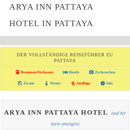
ARYA INN PATTAYA
HOTEL IN PATTAYA
DER VOLLSTÄNDIGE REISEFÜHRER ZU
PATTAYA
directions_transit
local_hotel
photo_camera
Kommen/Verlassen
Hotels
Zu besuchen
travel_explore
thermostat
hiking
info
Zu tun
Wetter
Ausflüge
Info
ARYA INN PATTAYA HOTEL
(auf der
karte anzeigen)