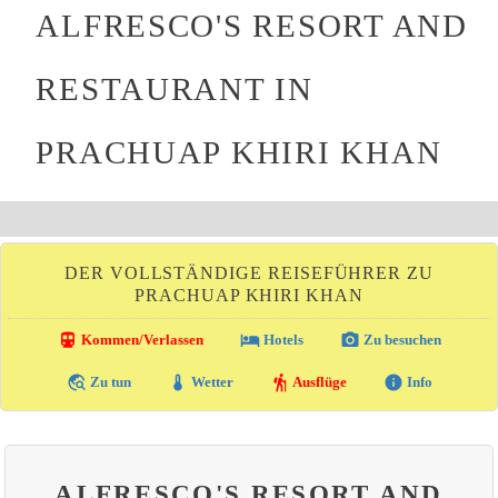
ALFRESCO'S RESORT AND
RESTAURANT IN
PRACHUAP KHIRI KHAN
DER VOLLSTÄNDIGE REISEFÜHRER ZU
PRACHUAP KHIRI KHAN
directions_transit
local_hotel
photo_camera
Kommen/Verlassen
Hotels
Zu besuchen
travel_explore
thermostat
hiking
info
Zu tun
Wetter
Ausflüge
Info
ALFRESCO'S RESORT AND