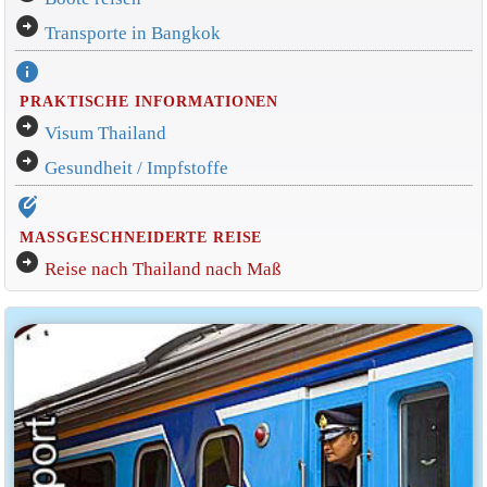
arrow_circle_right
Transporte in Bangkok
info
PRAKTISCHE INFORMATIONEN
arrow_circle_right
Visum Thailand
arrow_circle_right
Gesundheit / Impfstoffe
edit_location_alt
MASSGESCHNEIDERTE REISE
arrow_circle_right
Reise nach Thailand nach Maß