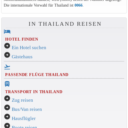
Die internationale Vorwahl für Thailand ist
0066
.
IN THAILAND REISEN
hotel
HOTEL FINDEN
arrow_circle_right
Ein Hotel suchen
arrow_circle_right
Gästehaus
flight_takeoff
PASSENDE FLÜGE THAILAND
directions_bus_filled
TRANSPORT IN THAILAND
arrow_circle_right
Zug reisen
arrow_circle_right
Bus/Van reisen
arrow_circle_right
Hausflügler
arrow_circle_right
Boote reisen