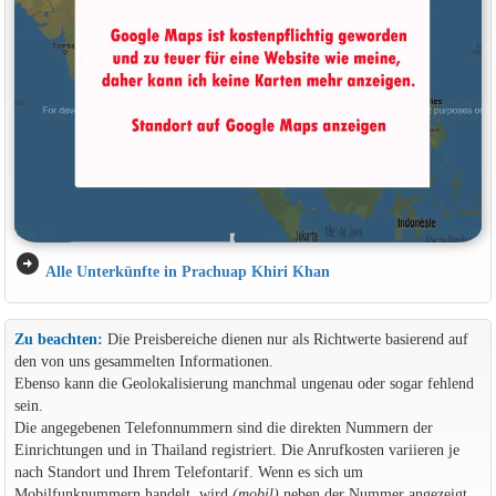
arrow_circle_right
Alle Unterkünfte in Prachuap Khiri Khan
Zu beachten:
Die Preisbereiche dienen nur als Richtwerte basierend auf
den von uns gesammelten Informationen.
Ebenso kann die Geolokalisierung manchmal ungenau oder sogar fehlend
sein.
Die angegebenen Telefonnummern sind die direkten Nummern der
Einrichtungen und in Thailand registriert. Die Anrufkosten variieren je
nach Standort und Ihrem Telefontarif. Wenn es sich um
Mobilfunknummern handelt, wird
(mobil)
neben der Nummer angezeigt.