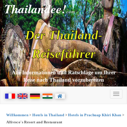
Thailandee!
com
Der Thailand-
Reiseführer
Alle Informationen und Ratschläge um Ihrer
Reise nach Thailand vorzubereiten
Willkommen
>
Hotels in Thailand
>
Hotels in Prachuap Khiri Khan
>
Alfresco's Resort and Restaurant