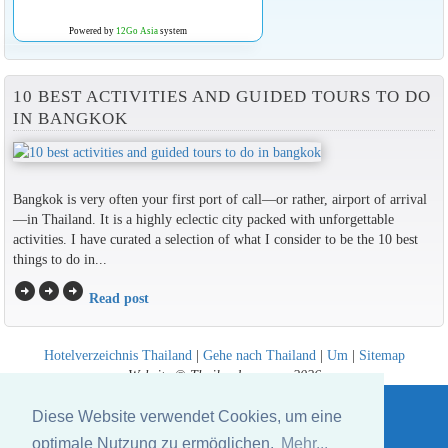
Powered by
12Go Asia
system
10 BEST ACTIVITIES AND GUIDED TOURS TO DO
IN BANGKOK
Bangkok is very often your first port of call—or rather, airport of arrival
—in Thailand. It is a highly eclectic city packed with unforgettable
activities. I have curated a selection of what I consider to be the 10 best
things to do in...
arrow_circle_right
arrow_circle_right
arrow_circle_right
Read post
Hotelverzeichnis Thailand
|
Gehe nach Thailand
|
Um
|
Sitemap
Website © Thailandee.com - 2026
Diese Website verwendet Cookies, um eine
optimale Nutzung zu ermöglichen.
Mehr...