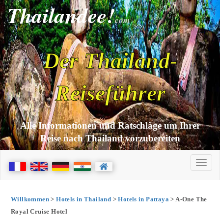
Thailandee!
com
Der Thailand-
Reiseführer
Alle Informationen und Ratschläge um Ihrer
Reise nach Thailand vorzubereiten
Willkommen
>
Hotels in Thailand
>
Hotels in Pattaya
> A-One The
Royal Cruise Hotel