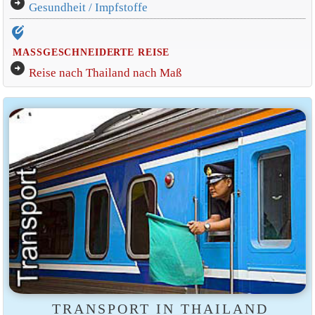
arrow_circle_right
Gesundheit / Impfstoffe
edit_location_alt
MASSGESCHNEIDERTE REISE
arrow_circle_right
Reise nach Thailand nach Maß
TRANSPORT IN THAILAND