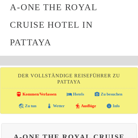
A-ONE THE ROYAL
CRUISE HOTEL IN
PATTAYA
DER VOLLSTÄNDIGE REISEFÜHRER ZU
PATTAYA
directions_transit
local_hotel
photo_camera
Kommen/Verlassen
Hotels
Zu besuchen
travel_explore
thermostat
hiking
info
Zu tun
Wetter
Ausflüge
Info
A-ONE THE ROYAL CRUISE