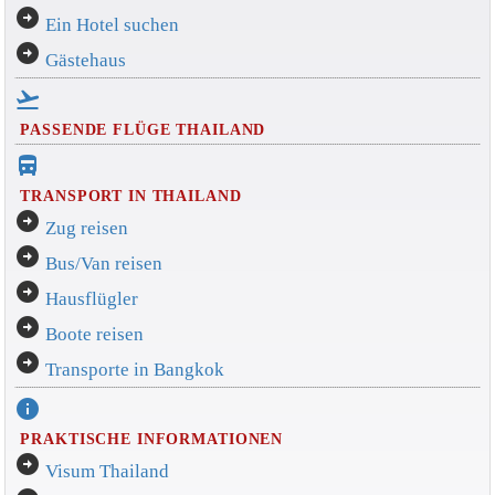
arrow_circle_right
Ein Hotel suchen
arrow_circle_right
Gästehaus
flight_takeoff
PASSENDE FLÜGE THAILAND
directions_bus_filled
TRANSPORT IN THAILAND
arrow_circle_right
Zug reisen
arrow_circle_right
Bus/Van reisen
arrow_circle_right
Hausflügler
arrow_circle_right
Boote reisen
arrow_circle_right
Transporte in Bangkok
info
PRAKTISCHE INFORMATIONEN
arrow_circle_right
Visum Thailand