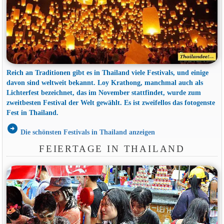
Reich an Traditionen gibt es in Thailand viele Festivals, und einige
davon sind weltweit bekannt. Loy Krathong, manchmal auch als
Lichterfest bezeichnet, das im November stattfindet, wurde zum
zweitbesten Festival der Welt gewählt. Es ist zweifellos das fotogenste
Fest in Thailand.
arrow_circle_right
Die schönsten Festivals in Thailand anzeigen
FEIERTAGE IN THAILAND