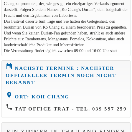
Chang zu promoten, der, wie gesagt, ein einzigartiges Verkaufsargument
darstellt. Folgen Sie dem Namen „Ko Chang's Durian“, dem Jodgehalt der
Frucht und den Ergebnissen von Labortests.
Das Festival dauerte fünf Tage und Sie hatten die Gelegenheit, den
berühmten Durian von Ko Chang zu einem besonderen Preis zu genießen.
Und wenn Sie keinen Durian-Fan gefunden haben, strahlt er auch andere
Früchte aus: Ramboutans, Mangostans, Pomelos, Kokosnüsse, aber auch
landwirtschaftliche Produkte und Meeresfrüchte.
Die Veranstaltung findet täglich zwischen 09:00 und 16:00 Uhr statt.
calendar_month
NÄCHSTE TERMINE : NÄCHSTER
OFFIZIELLER TERMIN NOCH NICHT
BEKANNT
location_on
ORT: KOH CHANG
phone
TAT OFFICE TRAT - TEL. 039 597 259
EIN ZIMMER IN THAILAND FINDEN