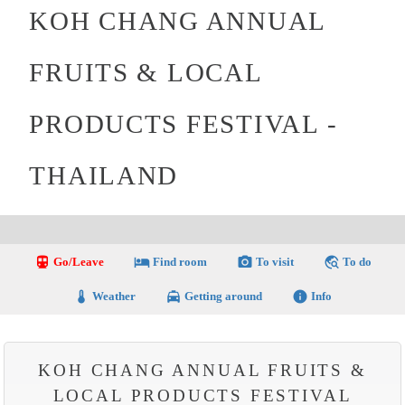
KOH CHANG ANNUAL
FRUITS & LOCAL
PRODUCTS FESTIVAL -
THAILAND
directions_transit
local_hotel
photo_camera
travel_explore
Go/Leave
Find room
To visit
To do
thermostat
local_taxi
info
Weather
Getting around
Info
KOH CHANG ANNUAL FRUITS &
LOCAL PRODUCTS FESTIVAL