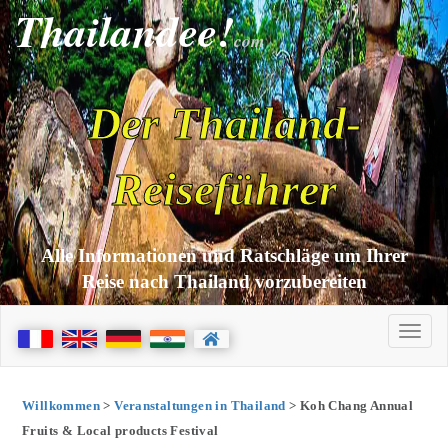
Thailandee!
com
Der Thailand-
Reiseführer
Alle Informationen und Ratschläge um Ihrer
Reise nach Thailand vorzubereiten
Willkommen
>
Veranstaltungen in Thailand
> Koh Chang Annual
Fruits & Local products Festival