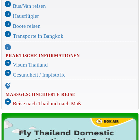
arrow_circle_right
Bus/Van reisen
arrow_circle_right
Hausflügler
arrow_circle_right
Boote reisen
arrow_circle_right
Transporte in Bangkok
info
PRAKTISCHE INFORMATIONEN
arrow_circle_right
Visum Thailand
arrow_circle_right
Gesundheit / Impfstoffe
edit_location_alt
MASSGESCHNEIDERTE REISE
arrow_circle_right
Reise nach Thailand nach Maß