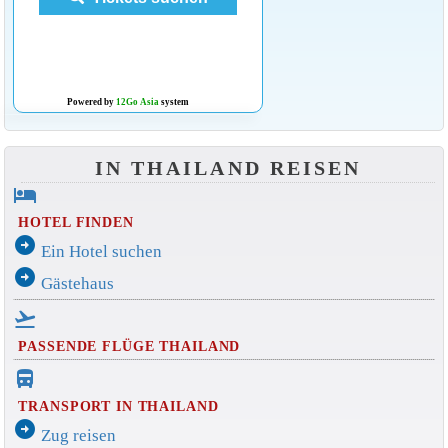
Powered by
12Go Asia
system
IN THAILAND REISEN
hotel
HOTEL FINDEN
arrow_circle_right
Ein Hotel suchen
arrow_circle_right
Gästehaus
flight_takeoff
PASSENDE FLÜGE THAILAND
directions_bus_filled
TRANSPORT IN THAILAND
arrow_circle_right
Zug reisen