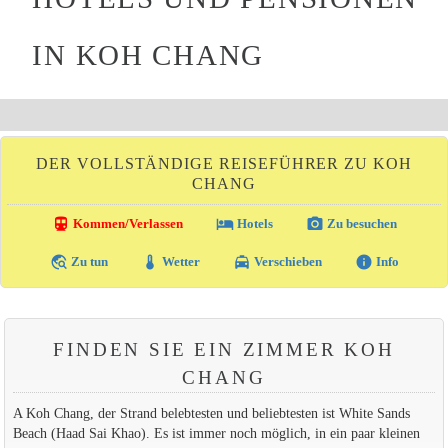
IN KOH CHANG
DER VOLLSTÄNDIGE REISEFÜHRER ZU KOH
CHANG
directions_transit
local_hotel
photo_camera
Kommen/Verlassen
Hotels
Zu besuchen
travel_explore
thermostat
local_taxi
info
Zu tun
Wetter
Verschieben
Info
FINDEN SIE EIN ZIMMER KOH
CHANG
A Koh Chang, der Strand belebtesten und beliebtesten ist White Sands
Beach (Haad Sai Khao). Es ist immer noch möglich, in ein paar kleinen