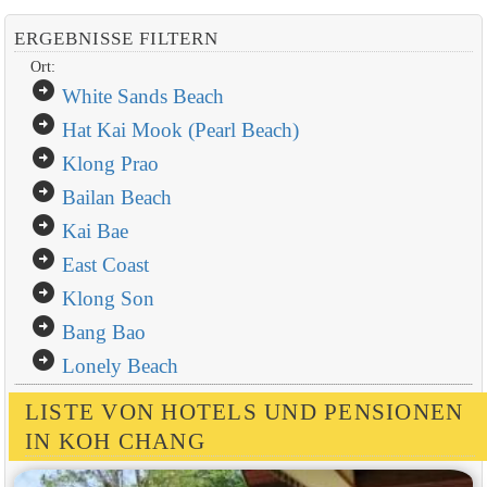
ERGEBNISSE FILTERN
Ort:
arrow_circle_right
White Sands Beach
arrow_circle_right
Hat Kai Mook (Pearl Beach)
arrow_circle_right
Klong Prao
arrow_circle_right
Bailan Beach
arrow_circle_right
Kai Bae
arrow_circle_right
East Coast
arrow_circle_right
Klong Son
arrow_circle_right
Bang Bao
arrow_circle_right
Lonely Beach
LISTE VON HOTELS UND PENSIONEN
IN KOH CHANG