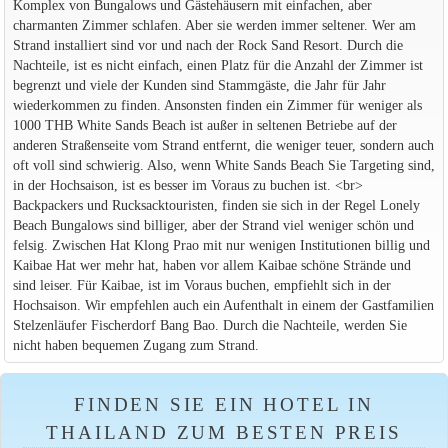
Komplex von Bungalows und Gästehäusern mit einfachen, aber
charmanten Zimmer schlafen. Aber sie werden immer seltener. Wer am
Strand installiert sind vor und nach der Rock Sand Resort. Durch die
Nachteile, ist es nicht einfach, einen Platz für die Anzahl der Zimmer ist
begrenzt und viele der Kunden sind Stammgäste, die Jahr für Jahr
wiederkommen zu finden. Ansonsten finden ein Zimmer für weniger als
1000 THB White Sands Beach ist außer in seltenen Betriebe auf der
anderen Straßenseite vom Strand entfernt, die weniger teuer, sondern auch
oft voll sind schwierig. Also, wenn White Sands Beach Sie Targeting sind,
in der Hochsaison, ist es besser im Voraus zu buchen ist. <br>
Backpackers und Rucksacktouristen, finden sie sich in der Regel Lonely
Beach Bungalows sind billiger, aber der Strand viel weniger schön und
felsig. Zwischen Hat Klong Prao mit nur wenigen Institutionen billig und
Kaibae Hat wer mehr hat, haben vor allem Kaibae schöne Strände und
sind leiser. Für Kaibae, ist im Voraus buchen, empfiehlt sich in der
Hochsaison. Wir empfehlen auch ein Aufenthalt in einem der Gastfamilien
Stelzenläufer Fischerdorf Bang Bao. Durch die Nachteile, werden Sie
nicht haben bequemen Zugang zum Strand.
FINDEN SIE EIN HOTEL IN
THAILAND ZUM BESTEN PREIS