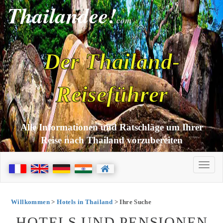
Thailandee!
com
Der Thailand-
Reiseführer
Alle Informationen und Ratschläge um Ihrer
Reise nach Thailand vorzubereiten
Willkommen
>
Hotels in Thailand
> Ihre Suche
HOTELS UND PENSIONEN