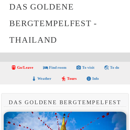
DAS GOLDENE
BERGTEMPELFEST -
THAILAND
directions_transit
local_hotel
photo_camera
travel_explore
Go/Leave
Find room
To visit
To do
thermostat
hiking
info
Weather
Tours
Info
DAS GOLDENE BERGTEMPELFEST