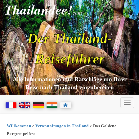
Thailandee!
com
Der Thailand-
Reiseführer
Alle Informationen und Ratschläge um Ihrer
Reise nach Thailand vorzubereiten
Willkommen
>
Veranstaltungen in Thailand
> Das Goldene
Bergtempelfest