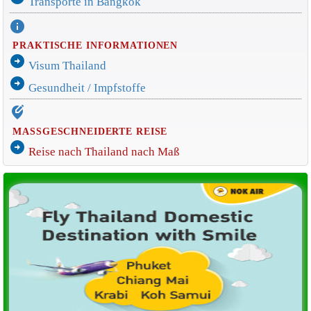
Transporte in Bangkok
info
PRAKTISCHE INFORMATIONEN
arrow_circle_right
Visum Thailand
arrow_circle_right
Gesundheit / Impfstoffe
edit_location_alt
MASSGESCHNEIDERTE REISE
arrow_circle_right
Reise nach Thailand nach Maß