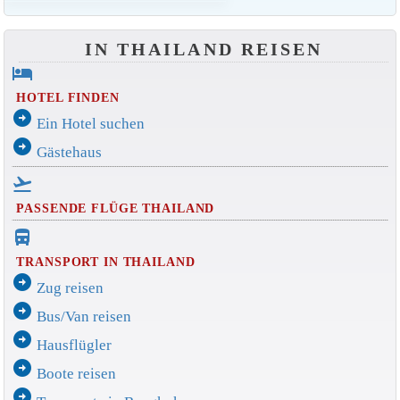
IN THAILAND REISEN
hotel
HOTEL FINDEN
arrow_circle_right
Ein Hotel suchen
arrow_circle_right
Gästehaus
flight_takeoff
PASSENDE FLÜGE THAILAND
directions_bus_filled
TRANSPORT IN THAILAND
arrow_circle_right
Zug reisen
arrow_circle_right
Bus/Van reisen
arrow_circle_right
Hausflügler
arrow_circle_right
Boote reisen
arrow_circle_right