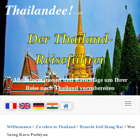
Thailandee!
com
Der Thailand-
Reiseführer
Alle Informationen und Ratschläge um Ihrer
Reise nach Thailand vorzubereiten
Willkommen
>
Zu sehen in Thailand
>
Besuche beiChiang Rai
> Wat
Saeng Kaew Pothiyan