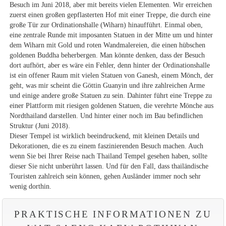
Besuch im Juni 2018, aber mit bereits vielen Elementen. Wir erreichen
zuerst einen großen gepflasterten Hof mit einer Treppe, die durch eine
große Tür zur Ordinationshalle (Wiharn) hinaufführt. Einmal oben,
eine zentrale Runde mit imposanten Statuen in der Mitte um und hinter
dem Wiharn mit Gold und roten Wandmalereien, die einen hübschen
goldenen Buddha beherbergen. Man könnte denken, dass der Besuch
dort aufhört, aber es wäre ein Fehler, denn hinter der Ordinationshalle
ist ein offener Raum mit vielen Statuen von Ganesh, einem Mönch, der
geht, was mir scheint die Göttin Guanyin und ihre zahlreichen Arme
und einige andere große Statuen zu sein. Dahinter führt eine Treppe zu
einer Plattform mit riesigen goldenen Statuen, die verehrte Mönche aus
Nordthailand darstellen. Und hinter einer noch im Bau befindlichen
Struktur (Juni 2018).
Dieser Tempel ist wirklich beeindruckend, mit kleinen Details und
Dekorationen, die es zu einem faszinierenden Besuch machen. Auch
wenn Sie bei Ihrer Reise nach Thailand Tempel gesehen haben, sollte
dieser Sie nicht unberührt lassen. Und für den Fall, dass thailändische
Touristen zahlreich sein können, gehen Ausländer immer noch sehr
wenig dorthin.
PRAKTISCHE INFORMATIONEN ZU