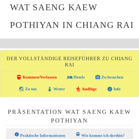
WAT SAENG KAEW
POTHIYAN IN CHIANG RAI
DER VOLLSTÄNDIGE REISEFÜHRER ZU CHIANG
RAI
directions_transit
local_hotel
photo_camera
Kommen/Verlassen
Hotels
Zu besuchen
travel_explore
thermostat
hiking
info
Zu tun
Wetter
Ausflüge
Info
PRÄSENTATION WAT SAENG KAEW
POTHIYAN
info
train
Praktische Informationen
Wie komme ich dorthin?