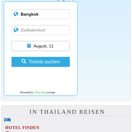
August, 11
Tickets suchen
Powered by
12Go Asia
system
IN THAILAND REISEN
hotel
HOTEL FINDEN