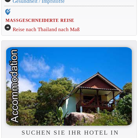
Gesundheit / Impfstoffe
edit_location_alt
MASSGESCHNEIDERTE REISE
arrow_circle_right
Reise nach Thailand nach Maß
SUCHEN SIE IHR HOTEL IN