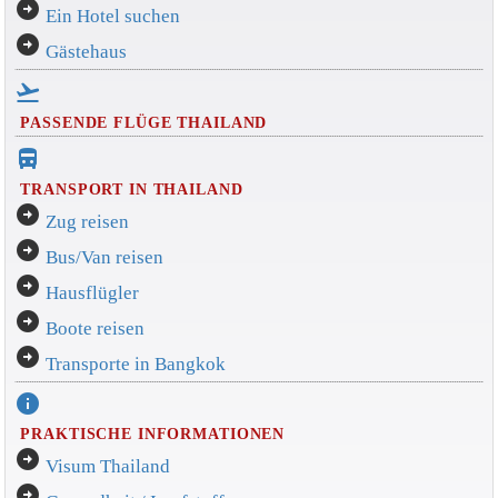
arrow_circle_right
Ein Hotel suchen
arrow_circle_right
Gästehaus
flight_takeoff
PASSENDE FLÜGE THAILAND
directions_bus_filled
TRANSPORT IN THAILAND
arrow_circle_right
Zug reisen
arrow_circle_right
Bus/Van reisen
arrow_circle_right
Hausflügler
arrow_circle_right
Boote reisen
arrow_circle_right
Transporte in Bangkok
info
PRAKTISCHE INFORMATIONEN
arrow_circle_right
Visum Thailand
arrow_circle_right