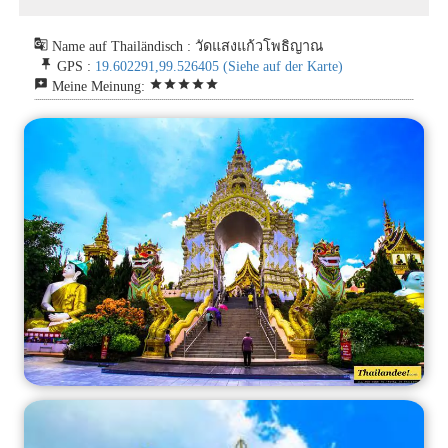
g_translate
Name auf Thailändisch : วัดแสงแก้วโพธิญาณ
push_pin
GPS :
19.602291,99.526405
(Siehe auf der Karte)
reviews
star
star
star
star
star
Meine Meinung: