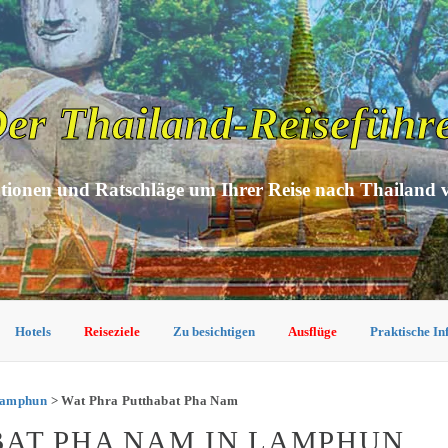
er Thailand-Reiseführ
tionen und Ratschläge um Ihrer Reise nach Thailand 
Hotels
Reiseziele
Zu besichtigen
Ausflüge
Praktische I
Lamphun
> Wat Phra Putthabat Pha Nam
BAT PHA NAM IN LAMPHUN