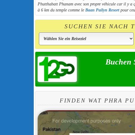
Phutthabatt Phanam avec son propre véhicule car il y a qu
à 6 km du temple comme le
Baan Pailyn Resort
pour ceux
SUCHEN SIE NACH 
Buchen 
FINDEN WAT PHRA P