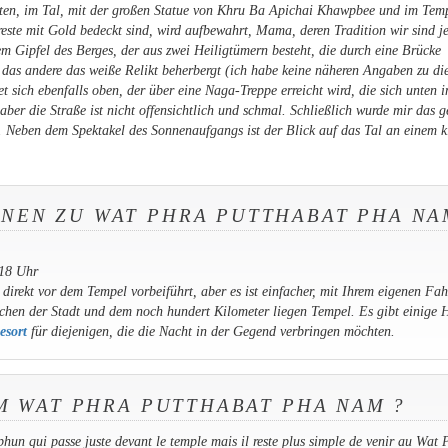
unten, im Tal, mit der großen Statue von Khru Ba Apichai Khawpbee und im Tem
reste mit Gold bedeckt sind, wird aufbewahrt, Mama, deren Tradition wir sind j
m Gipfel des Berges, der aus zwei Heiligtümern besteht, die durch eine Brücke
 das andere das weiße Relikt beherbergt (ich habe keine näheren Angaben zu di
t sich ebenfalls oben, der über eine Naga-Treppe erreicht wird, die sich unten 
 aber die Straße ist nicht offensichtlich und schmal. Schließlich wurde mir das g
. Neben dem Spektakel des Sonnenaufgangs ist der Blick auf das Tal an einem k
ONEN ZU WAT PHRA PUTTHABAT PHA NA
 18 Uhr
irekt vor dem Tempel vorbeiführt, aber es ist einfacher, mit Ihrem eigenen Fa
en der Stadt und dem noch hundert Kilometer liegen Tempel. Es gibt einige H
esort
für diejenigen, die die Nacht in der Gegend verbringen möchten.
 WAT PHRA PUTTHABAT PHA NAM ?
hun qui passe juste devant le temple mais il reste plus simple de venir au Wat 