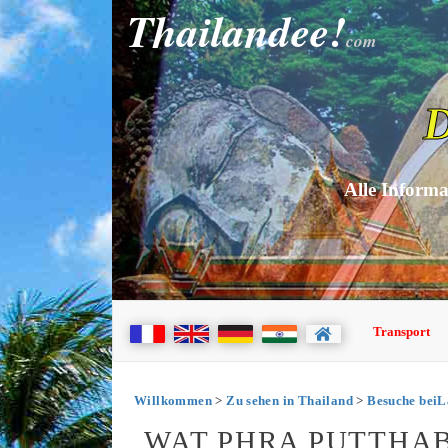
Thailandee!
com
D
Alle Informa
Transport
Willkommen
>
Zu sehen in Thailand
>
Besuche bei
WAT PHRA PUTTHA