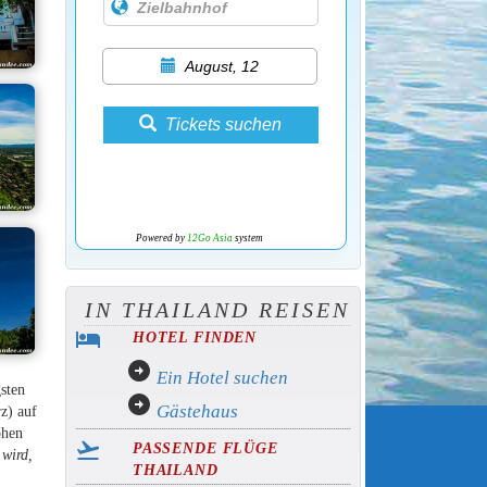
August, 12
Tickets suchen
Powered by
12Go Asia
system
IN THAILAND REISEN
hotel
HOTEL FINDEN
arrow_circle_right
Ein Hotel suchen
sten
arrow_circle_right
Gästehaus
z) auf
ohen
flight_takeoff
PASSENDE FLÜGE
 wird,
THAILAND