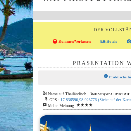
DER VOLLSTÄ
directions_transit
local_hotel
photo_came
Kommen/Verlassen
Hotels
PRÄSENTATION 
info
Praktische I
g_translate
Name auf Thailändisch : วัดพระพุทธบาทผาหน
push_pin
GPS :
17.836590,98.926776
(Siehe auf der Kart
reviews
star
star
star
star
Meine Meinung: