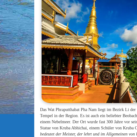
Das Wat Phraputthabat Pha Nam liegt im Bezirk Li der 
Tempel in der Region. Es ist auch ein beliebter Beoba
einem Nebelmeer. Der Ort wurde fast 300 Jahre vor sei
Statue von Kruba Abhichai, einem Schüler von Kruba 
bedeutet der Meister, der lehrt und im Allgemeinen vo