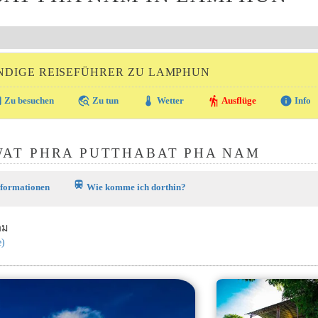
NDIGE REISEFÜHRER ZU LAMPHUN
ra
travel_explore
thermostat
hiking
info
Zu besuchen
Zu tun
Wetter
Ausflüge
Info
WAT PHRA PUTTHABAT PHA NAM
train
nformationen
Wie komme ich dorthin?
าม
e)