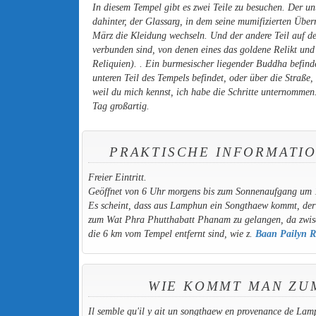
In diesem Tempel gibt es zwei Teile zu besuchen. Der 
dahinter, der Glassarg, in dem seine mumifizierten Über
März die Kleidung wechseln. Und der andere Teil auf de
verbunden sind, von denen eines das goldene Relikt und
Reliquien). . Ein burmesischer liegender Buddha befinde
unteren Teil des Tempels befindet, oder über die Straße,
weil du mich kennst, ich habe die Schritte unternommen
Tag großartig.
PRAKTISCHE INFORMATI
Freier Eintritt.
Geöffnet von 6 Uhr morgens bis zum Sonnenaufgang um
Es scheint, dass aus Lamphun ein Songthaew kommt, der d
zum Wat Phra Phutthabatt Phanam zu gelangen, da zwisch
die 6 km vom Tempel entfernt sind, wie z.
Baan Pailyn R
WIE KOMMT MAN ZUM
Il semble qu'il y ait un songthaew en provenance de Lamp