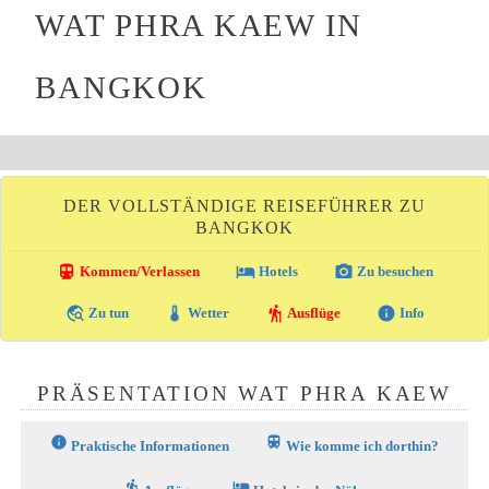
WAT PHRA KAEW IN
BANGKOK
DER VOLLSTÄNDIGE REISEFÜHRER ZU
BANGKOK
directions_transit
local_hotel
photo_camera
Kommen/Verlassen
Hotels
Zu besuchen
travel_explore
thermostat
hiking
info
Zu tun
Wetter
Ausflüge
Info
PRÄSENTATION WAT PHRA KAEW
info
train
Praktische Informationen
Wie komme ich dorthin?
hiking
hotel