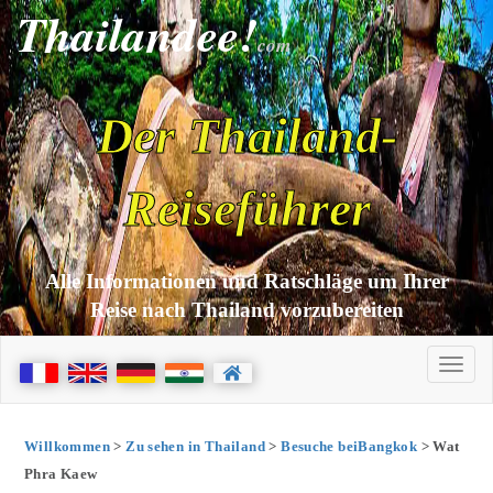
Thailandee!
com
Der Thailand-
Reiseführer
Alle Informationen und Ratschläge um Ihrer
Reise nach Thailand vorzubereiten
Willkommen
>
Zu sehen in Thailand
>
Besuche beiBangkok
> Wat
Phra Kaew