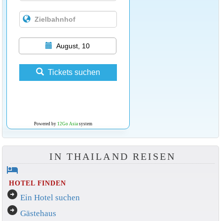
August, 10
Tickets suchen
Powered by
12Go Asia
system
IN THAILAND REISEN
hotel
HOTEL FINDEN
arrow_circle_right
Ein Hotel suchen
arrow_circle_right
Gästehaus