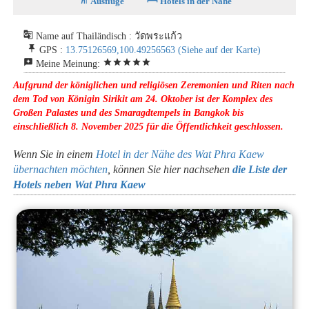
Ausflüge
Hotels in der Nähe
g_translate
Name auf Thailändisch : วัดพระแก้ว
push_pin
GPS :
13.75126569,100.49256563
(Siehe auf der Karte)
reviews
star
star
star
star
star
Meine Meinung:
Aufgrund der königlichen und religiösen Zeremonien und Riten nach
dem Tod von Königin Sirikit am 24. Oktober ist der Komplex des
Großen Palastes und des Smaragdtempels in Bangkok bis
einschließlich 8. November 2025 für die Öffentlichkeit geschlossen.
Wenn Sie in einem
Hotel in der Nähe des Wat Phra Kaew
übernachten möchten
, können Sie hier nachsehen
die Liste der
Hotels neben Wat Phra Kaew