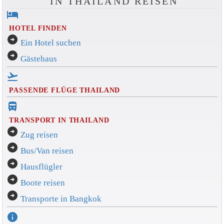
IN THAILAND REISEN
hotel
HOTEL FINDEN
arrow_circle_right
Ein Hotel suchen
arrow_circle_right
Gästehaus
flight_takeoff
PASSENDE FLÜGE THAILAND
directions_bus_filled
TRANSPORT IN THAILAND
arrow_circle_right
Zug reisen
arrow_circle_right
Bus/Van reisen
arrow_circle_right
Hausflügler
arrow_circle_right
Boote reisen
arrow_circle_right
Transporte in Bangkok
info