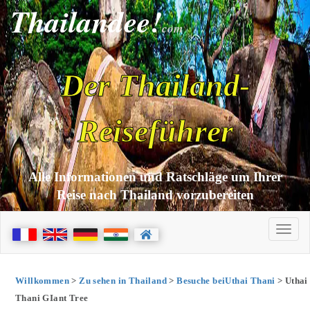
Thailandee!
com
Der Thailand-
Reiseführer
Alle Informationen und Ratschläge um Ihrer
Reise nach Thailand vorzubereiten
Willkommen
>
Zu sehen in Thailand
>
Besuche beiUthai Thani
> Uthai
Thani GIant Tree