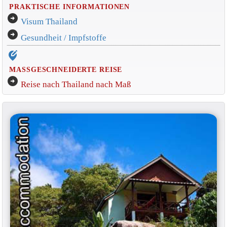
PRAKTISCHE INFORMATIONEN
arrow_circle_right
Visum Thailand
arrow_circle_right
Gesundheit / Impfstoffe
edit_location_alt
MASSGESCHNEIDERTE REISE
arrow_circle_right
Reise nach Thailand nach Maß