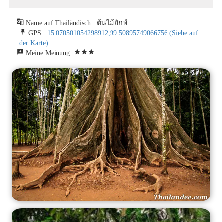
g_translate
Name auf Thailändisch : ต้นไม้ยักษ์
push_pin
GPS :
15.070501054298912,99.50895749066756
(Siehe auf
der Karte)
reviews
star
star
star
Meine Meinung: