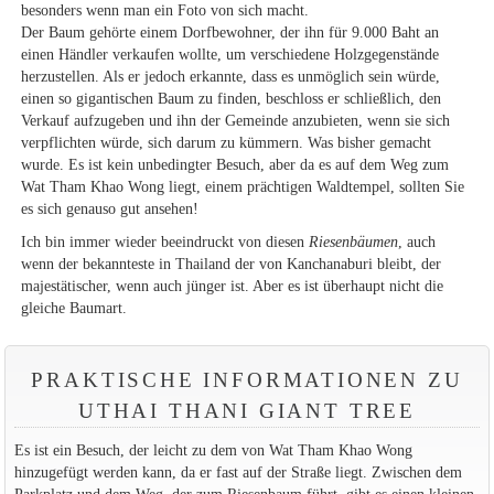
besonders wenn man ein Foto von sich macht.
Der Baum gehörte einem Dorfbewohner, der ihn für 9.000 Baht an
einen Händler verkaufen wollte, um verschiedene Holzgegenstände
herzustellen. Als er jedoch erkannte, dass es unmöglich sein würde,
einen so gigantischen Baum zu finden, beschloss er schließlich, den
Verkauf aufzugeben und ihn der Gemeinde anzubieten, wenn sie sich
verpflichten würde, sich darum zu kümmern. Was bisher gemacht
wurde. Es ist kein unbedingter Besuch, aber da es auf dem Weg zum
Wat Tham Khao Wong liegt, einem prächtigen Waldtempel, sollten Sie
es sich genauso gut ansehen!
Ich bin immer wieder beeindruckt von diesen
Riesenbäumen
, auch
wenn der bekannteste in Thailand der von Kanchanaburi bleibt, der
majestätischer, wenn auch jünger ist. Aber es ist überhaupt nicht die
gleiche Baumart.
PRAKTISCHE INFORMATIONEN ZU
UTHAI THANI GIANT TREE
Es ist ein Besuch, der leicht zu dem von Wat Tham Khao Wong
hinzugefügt werden kann, da er fast auf der Straße liegt. Zwischen dem
Parkplatz und dem Weg, der zum Riesenbaum führt, gibt es einen kleinen