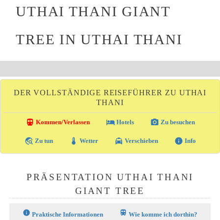
UTHAI THANI GIANT
TREE IN UTHAI THANI
DER VOLLSTÄNDIGE REISEFÜHRER ZU UTHAI
THANI
directions_transit
local_hotel
photo_camera
Kommen/Verlassen
Hotels
Zu besuchen
travel_explore
thermostat
local_taxi
info
Zu tun
Wetter
Verschieben
Info
PRÄSENTATION UTHAI THANI
GIANT TREE
info
train
Praktische Informationen
Wie komme ich dorthin?