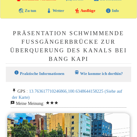
travel_explore
thermostat
hiking
info
Zu tun
Wetter
Ausflüge
Info
PRÄSENTATION SCHWIMMENDE
FUSSGÄNGERBRÜCKE ZUR Ü
BERQUERUNG DES KANALS BEI B
ANG KAPI
info
train
Praktische Informationen
Wie komme ich dorthin?
push_pin
GPS :
13.763617710246866,100.6348644158225
(Siehe auf
der Karte)
reviews
star
star
star
Meine Meinung: