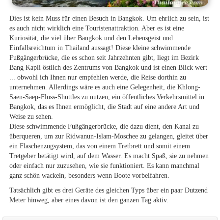
Dies ist kein Muss für einen Besuch in Bangkok. Um ehrlich zu sein, ist
es auch nicht wirklich eine Touristenattraktion. Aber es ist eine
Kuriosität, die viel über Bangkok und den Lebensgeist und
Einfallsreichtum in Thailand aussagt! Diese kleine schwimmende
Fußgängerbrücke, die es schon seit Jahrzehnten gibt, liegt im Bezirk
Bang Kapli östlich des Zentrums von Bangkok und ist einen Blick wert
... obwohl ich Ihnen nur empfehlen werde, die Reise dorthin zu
unternehmen. Allerdings wäre es auch eine Gelegenheit, die Khlong-
Saen-Saep-Fluss-Shuttles zu nutzen, ein öffentliches Verkehrsmittel in
Bangkok, das es Ihnen ermöglicht, die Stadt auf eine andere Art und
Weise zu sehen.
Diese schwimmende Fußgängerbrücke, die dazu dient, den Kanal zu
überqueren, um zur Ridwanun-Islam-Moschee zu gelangen, gleitet über
ein Flaschenzugsystem, das von einem Tretbrett und somit einem
Tretgeber betätigt wird, auf dem Wasser. Es macht Spaß, sie zu nehmen
oder einfach nur zuzusehen, wie sie funktioniert. Es kann manchmal
ganz schön wackeln, besonders wenn Boote vorbeifahren.
Tatsächlich gibt es drei Geräte des gleichen Typs über ein paar Dutzend
Meter hinweg, aber eines davon ist den ganzen Tag aktiv.