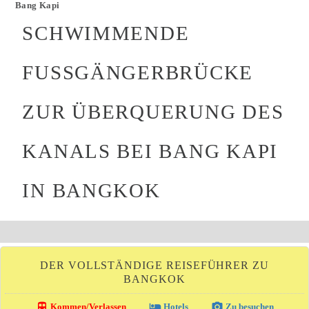
Bang Kapi
SCHWIMMENDE
FUSSGÄNGERBRÜCKE Z
UR ÜBERQUERUNG DES K
ANALS BEI BANG KAPI I
N BANGKOK
DER VOLLSTÄNDIGE REISEFÜHRER ZU
BANGKOK
directions_transit
local_hotel
photo_camera
Kommen/Verlassen
Hotels
Zu besuchen