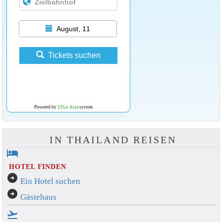
August, 11
Tickets suchen
Powered by
12Go Asia
system
IN THAILAND REISEN
hotel
HOTEL FINDEN
arrow_circle_right
Ein Hotel suchen
arrow_circle_right
Gästehaus
flight_takeoff