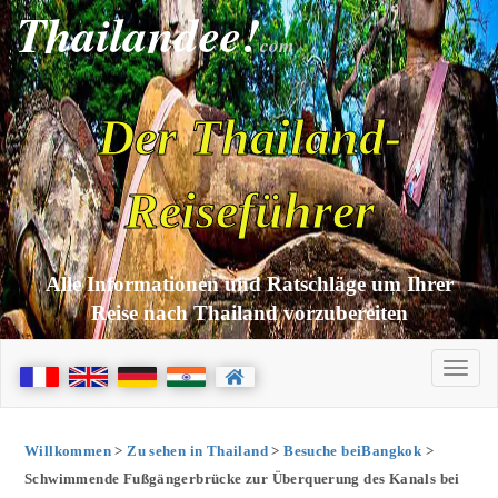
Thailandee!
com
Der Thailand-
Reiseführer
Alle Informationen und Ratschläge um Ihrer
Reise nach Thailand vorzubereiten
Willkommen
>
Zu sehen in Thailand
>
Besuche beiBangkok
>
Schwimmende Fußgängerbrücke zur Überquerung des Kanals bei