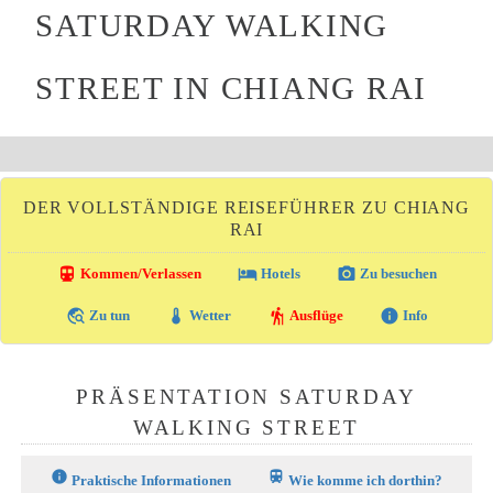
SATURDAY WALKING
STREET IN CHIANG RAI
DER VOLLSTÄNDIGE REISEFÜHRER ZU CHIANG
RAI
directions_transit
local_hotel
photo_camera
Kommen/Verlassen
Hotels
Zu besuchen
travel_explore
thermostat
hiking
info
Zu tun
Wetter
Ausflüge
Info
PRÄSENTATION SATURDAY
WALKING STREET
info
train
Praktische Informationen
Wie komme ich dorthin?