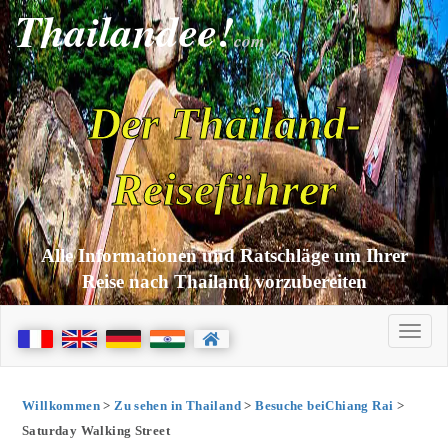
Thailandee!
com
Der Thailand-
Reiseführer
Alle Informationen und Ratschläge um Ihrer
Reise nach Thailand vorzubereiten
Willkommen
>
Zu sehen in Thailand
>
Besuche beiChiang Rai
>
Saturday Walking Street