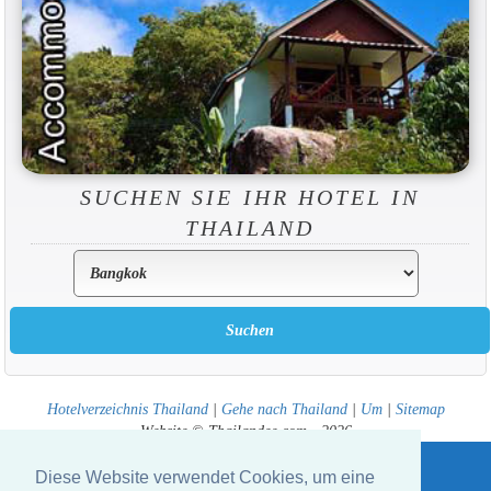
SUCHEN SIE IHR HOTEL IN
THAILAND
Hotelverzeichnis Thailand
|
Gehe nach Thailand
|
Um
|
Sitemap
Website © Thailandee.com - 2026
Diese Website verwendet Cookies, um eine