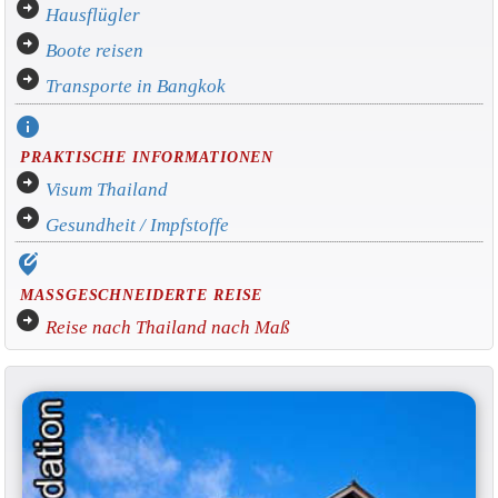
arrow_circle_right
Hausflügler
arrow_circle_right
Boote reisen
arrow_circle_right
Transporte in Bangkok
info
PRAKTISCHE INFORMATIONEN
arrow_circle_right
Visum Thailand
arrow_circle_right
Gesundheit / Impfstoffe
edit_location_alt
MASSGESCHNEIDERTE REISE
arrow_circle_right
Reise nach Thailand nach Maß