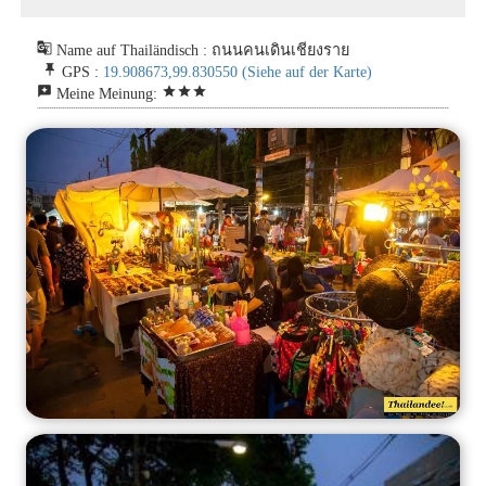
g_translate
Name auf Thailändisch : ถนนคนเดินเชียงราย
push_pin
GPS :
19.908673,99.830550
(Siehe auf der Karte)
reviews
star
star
star
Meine Meinung: