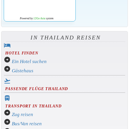
Powered by
12Go Asia
system
IN THAILAND REISEN
hotel
HOTEL FINDEN
arrow_circle_right
Ein Hotel suchen
arrow_circle_right
Gästehaus
flight_takeoff
PASSENDE FLÜGE THAILAND
directions_bus_filled
TRANSPORT IN THAILAND
arrow_circle_right
Zug reisen
arrow_circle_right
Bus/Van reisen