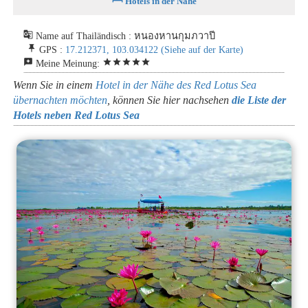
Hotels in der Nähe
g_translate
Name auf Thailändisch : หนองหานกุมภวาปี
push_pin
GPS :
17.212371, 103.034122
(Siehe auf der Karte)
reviews
star
star
star
star
star
Meine Meinung:
Wenn Sie in einem
Hotel in der Nähe des Red Lotus Sea
übernachten möchten
, können Sie hier nachsehen
die Liste der
Hotels neben Red Lotus Sea