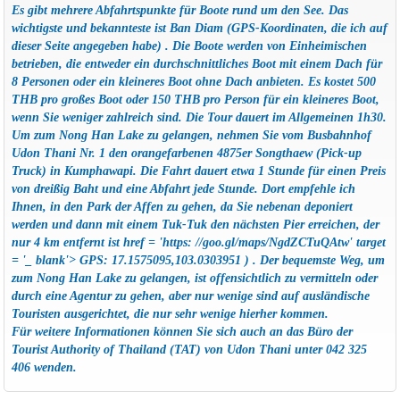
Es gibt mehrere Abfahrtspunkte für Boote rund um den See. Das
wichtigste und bekannteste ist Ban Diam
(GPS-Koordinaten, die ich auf
dieser Seite angegeben habe)
. Die Boote werden von Einheimischen
betrieben, die entweder ein durchschnittliches Boot mit einem Dach für
8 Personen oder ein kleineres Boot ohne Dach anbieten. Es kostet 500
THB pro großes Boot oder 150 THB pro Person für ein kleineres Boot,
wenn Sie weniger zahlreich sind. Die Tour dauert im Allgemeinen 1h30.
Um zum Nong Han Lake zu gelangen, nehmen Sie vom Busbahnhof
Udon Thani Nr. 1 den orangefarbenen 4875er Songthaew (Pick-up
Truck) in Kumphawapi. Die Fahrt dauert etwa 1 Stunde für einen Preis
von dreißig Baht und eine Abfahrt jede Stunde. Dort empfehle ich
Ihnen, in den Park der Affen zu gehen, da Sie nebenan deponiert
werden und dann mit einem Tuk-Tuk den nächsten Pier erreichen, der
nur 4 km entfernt ist href = 'https: //goo.gl/maps/NgdZCTuQAtw' target
= '_ blank'> GPS: 17.1575095,103.0303951 )
. Der bequemste Weg, um
zum Nong Han Lake zu gelangen, ist offensichtlich zu vermitteln oder
durch eine Agentur zu gehen, aber nur wenige sind auf ausländische
Touristen ausgerichtet, die nur sehr wenige hierher kommen.
Für weitere Informationen können Sie sich auch an das Büro der
Tourist Authority of Thailand (TAT) von Udon Thani unter 042 325
406 wenden.