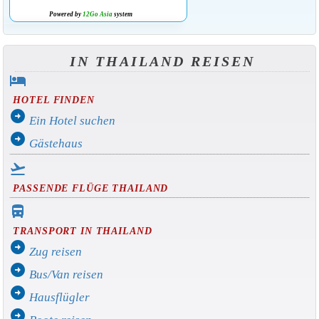
Powered by
12Go Asia
system
IN THAILAND REISEN
hotel
HOTEL FINDEN
arrow_circle_right
Ein Hotel suchen
arrow_circle_right
Gästehaus
flight_takeoff
PASSENDE FLÜGE THAILAND
directions_bus_filled
TRANSPORT IN THAILAND
arrow_circle_right
Zug reisen
arrow_circle_right
Bus/Van reisen
arrow_circle_right
Hausflügler
arrow_circle_right