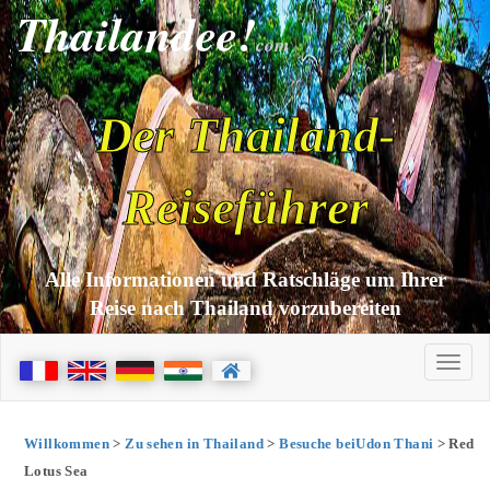
Thailandee!
com
Der Thailand-
Reiseführer
Alle Informationen und Ratschläge um Ihrer
Reise nach Thailand vorzubereiten
Willkommen
>
Zu sehen in Thailand
>
Besuche beiUdon Thani
> Red
Lotus Sea