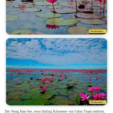
Der Nong Han-See, etwa fünfzig Kilometer von Udon Thani entfernt,