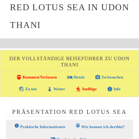
RED LOTUS SEA IN UDON
THANI
DER VOLLSTÄNDIGE REISEFÜHRER ZU UDON
THANI
directions_transit
local_hotel
photo_camera
Kommen/Verlassen
Hotels
Zu besuchen
travel_explore
thermostat
hiking
info
Zu tun
Wetter
Ausflüge
Info
PRÄSENTATION RED LOTUS SEA
info
train
Praktische Informationen
Wie komme ich dorthin?
hotel