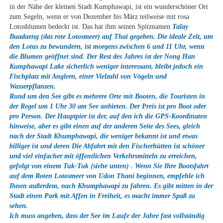
in der Nähe der kleinen Stadt Kumphawapi, ist ein wunderschöner Ort
zum Segeln, wenn er von Dezember bis März teilweise mit rosa
Lotosblumen bedeckt ist. Das hat ihm seinen Spitznamen
Talay
Buadaeng
(das rote Lotosmeer) auf Thai gegeben. Die ideale Zeit, um
den Lotus zu bewundern, ist morgens zwischen 6 und 11 Uhr, wenn
die Blumen geöffnet sind. Der Rest des Jahres ist der Nong Han
Kumphawapi Lake sicherlich weniger interessant, bleibt jedoch ein
Fischplatz mit Anglern, einer Vielzahl von Vögeln und
Wasserpflanzen.
Rund um den See gibt es mehrere Orte mit Booten, die Touristen in
der Regel um 1 Uhr 30 am See anbieten. Der Preis ist pro Boot oder
pro Person. Der Hauptpier ist der, auf den ich die GPS-Koordinaten
hinweise, aber es gibt einen auf der anderen Seite des Sees, gleich
nach der Stadt Khumphawapi, die weniger bekannt ist und etwas
billiger ist und deren Die Abfahrt mit den Fischerhütten ist schöner
und viel einfacher mit öffentlichen Verkehrsmitteln zu erreichen,
gefolgt von einem Tuk-Tuk
(siehe unten)
. Wenn Sie Ihre Bootsfahrt
auf dem Roten Lotosmeer von Udon Thani beginnen, empfehle ich
Ihnen außerdem, nach Khumphawapi zu fahren. Es gibt mitten in der
Stadt einen Park mit Affen in Freiheit, es macht immer Spaß zu
sehen.
Ich muss angeben, dass der See im Laufe der Jahre fast vollständig