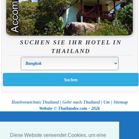
SUCHEN SIE IHR HOTEL IN
THAILAND
Hotelverzeichnis Thailand
|
Gehe nach Thailand
|
Um
|
Sitemap
Website © Thailandee.com - 2026
Diese Website verwendet Cookies, um eine