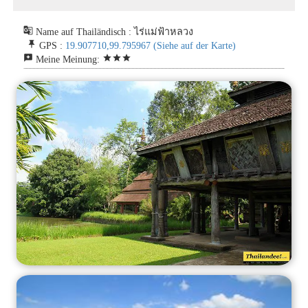
g_translate
Name auf Thailändisch : ไร่แม่ฟ้าหลวง
push_pin
GPS :
19.907710,99.795967
(Siehe auf der Karte)
reviews
star
star
star
Meine Meinung: