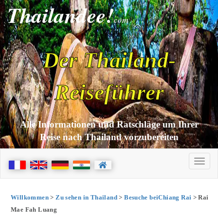
Thailandee!
com
Der Thailand-
Reiseführer
Alle Informationen und Ratschläge um Ihrer
Reise nach Thailand vorzubereiten
Willkommen
>
Zu sehen in Thailand
>
Besuche beiChiang Rai
> Rai
Mae Fah Luang