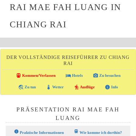
RAI MAE FAH LUANG IN
CHIANG RAI
DER VOLLSTÄNDIGE REISEFÜHRER ZU CHIANG
RAI
directions_transit
local_hotel
photo_camera
Kommen/Verlassen
Hotels
Zu besuchen
travel_explore
thermostat
hiking
info
Zu tun
Wetter
Ausflüge
Info
PRÄSENTATION RAI MAE FAH
LUANG
info
train
Praktische Informationen
Wie komme ich dorthin?