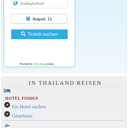
August, 11
Tickets suchen
Powered by
12Go Asia
system
IN THAILAND REISEN
hotel
HOTEL FINDEN
arrow_circle_right
Ein Hotel suchen
arrow_circle_right
Gästehaus
flight_takeoff