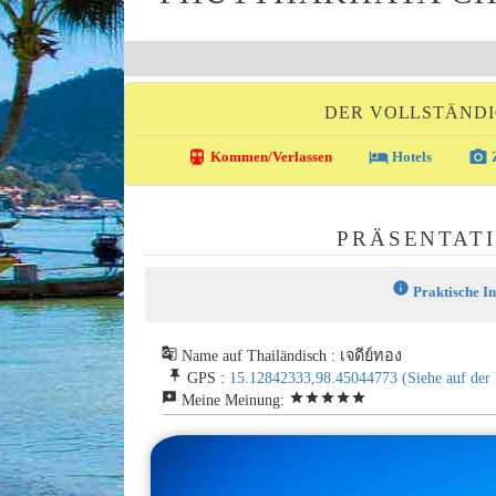
DER VOLLSTÄNDI
directions_transit
local_hotel
photo_camera
Kommen/Verlassen
Hotels
Z
PRÄSENTAT
info
Praktische I
g_translate
Name auf Thailändisch : เจดีย์ทอง
push_pin
GPS :
15.12842333,98.45044773
(Siehe auf der
reviews
star
star
star
star
star
Meine Meinung: