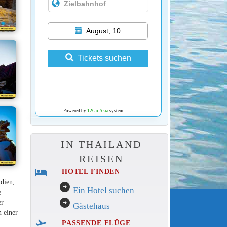
August, 10
Tickets suchen
Powered by
12Go Asia
system
IN THAILAND
REISEN
hotel
HOTEL FINDEN
dien,
arrow_circle_right
Ein Hotel suchen
e
arrow_circle_right
er
Gästehaus
 einer
flight_takeoff
PASSENDE FLÜGE