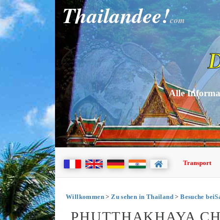
Thailandee!
com
D
Alle Informa
Transport
Willkommen
>
Zu sehen in Thailand
>
Besuche beiS
PHUTTHAKHAYA CH