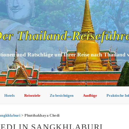
er Thailand-Reiseführ
tionen und Ratschläge um Ihrer Reise nach Thailand 
Hotels
Reiseziele
Zu besichtigen
Ausflüge
Praktische I
angkhlaburi
> Phutthakhaya Chedi
EDI IN SANGKHLABURI