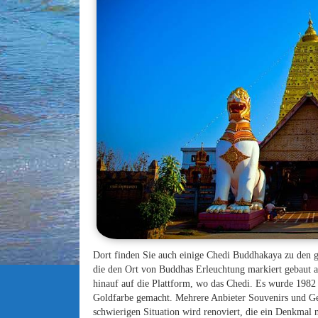
Dort finden Sie auch einige Chedi Buddhakaya zu den 
die den Ort von Buddhas Erleuchtung markiert gebaut 
hinauf auf die Plattform, wo das Chedi. Es wurde 1982 e
Goldfarbe gemacht. Mehrere Anbieter Souvenirs und Get
schwierigen Situation wird renoviert, die ein Denkmal 