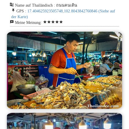
g_translate
Name auf Thailändisch : ถนนคนเดิน
push_pin
GPS :
17.404625923505748,102.8043842760846
(Siehe auf
der Karte)
reviews
star
star
star
star
star
Meine Meinung: