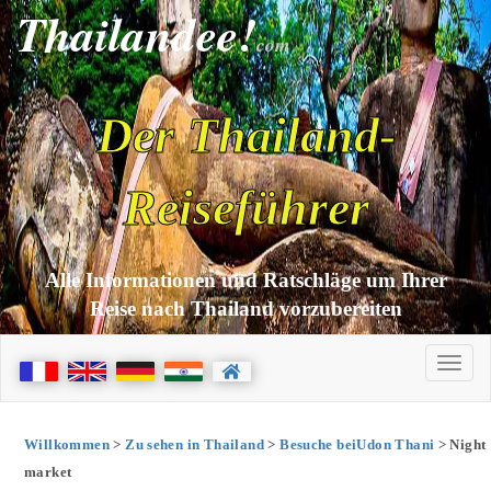
Thailandee!
com
Der Thailand-
Reiseführer
Alle Informationen und Ratschläge um Ihrer
Reise nach Thailand vorzubereiten
Willkommen
>
Zu sehen in Thailand
>
Besuche beiUdon Thani
> Night
market