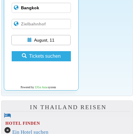
August, 11
Tickets suchen
Powered by
12Go Asia
system
IN THAILAND REISEN
hotel
HOTEL FINDEN
arrow_circle_right
Ein Hotel suchen