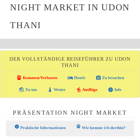
NIGHT MARKET IN UDON
THANI
DER VOLLSTÄNDIGE REISEFÜHRER ZU UDON
THANI
directions_transit
local_hotel
photo_camera
Kommen/Verlassen
Hotels
Zu besuchen
travel_explore
thermostat
hiking
info
Zu tun
Wetter
Ausflüge
Info
PRÄSENTATION NIGHT MARKET
info
train
Praktische Informationen
Wie komme ich dorthin?