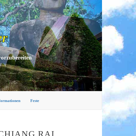
er
vorzubereiten
nformationen
Feste
 CHIANG RAI