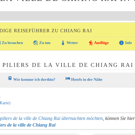
IGE REISEFÜHRER ZU CHIANG RAI
ra
travel_explore
thermostat
hiking
info
Zu besuchen
Zu tun
Wetter
Ausflüge
Info
 PILIERS DE LA VILLE DE CHIANG RAI
train
hotel
Wie komme ich dorthin?
Hotels in der Nähe
ย
 Karte)
piliers de la ville de Chiang Rai übernachten möchten
, können Sie hier
iers de la ville de Chiang Rai