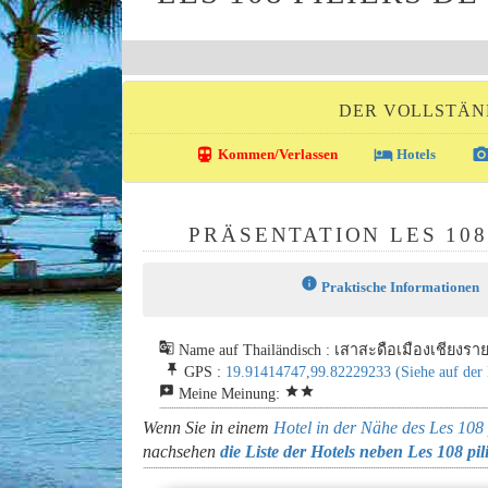
DER VOLLSTÄND
directions_transit
local_hotel
photo_came
Kommen/Verlassen
Hotels
PRÄSENTATION LES 108
info
Praktische Informationen
g_translate
Name auf Thailändisch : เสาสะดือเมืองเชียงรา
push_pin
GPS :
19.91414747,99.82229233
(Siehe auf der
reviews
star
star
Meine Meinung:
Wenn Sie in einem
Hotel in der Nähe des Les 108 
nachsehen
die Liste der Hotels neben Les 108 pil