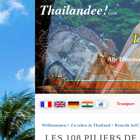
Thailandee!
com
D
Alle Informa
Transport
Willkommen
>
Zu sehen in Thailand
>
Besuche beiC
LES 108 PILIERS D