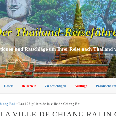
er Thailand-Reiseführ
tionen und Ratschläge um Ihrer Reise nach Thailand 
Hotels
Reiseziele
Zu besichtigen
Ausflüge
Praktische I
hiang Rai
> Les 108 piliers de la ville de Chiang Rai
E LA VILLE DE CHIANG RAI IN