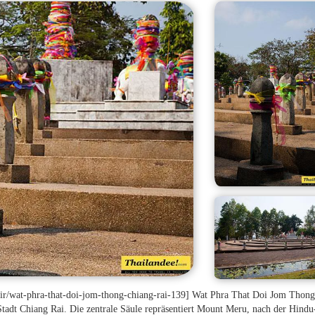
oir/wat-phra-that-doi-jom-thong-chiang-rai-139] Wat Phra That Doi Jom Thong
 Stadt Chiang Rai. Die zentrale Säule repräsentiert Mount Meru, nach der Hindu