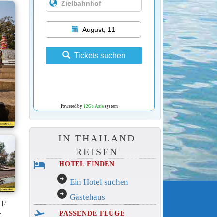
August, 11
Tickets suchen
Powered by
12Go Asia
system
IN THAILAND
REISEN
hotel
HOTEL FINDEN
arrow_circle_right
Ein Hotel suchen
arrow_circle_right
Gästehaus
 [/
flight_takeoff
-
PASSENDE FLÜGE