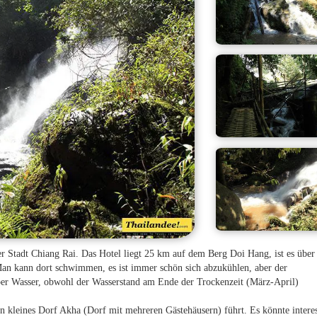
der Stadt Chiang Rai. Das Hotel liegt 25 km auf dem Berg Doi Hang, ist es über
an kann dort schwimmen, es ist immer schön sich abzukühlen, aber der
ber Wasser, obwohl der Wasserstand am Ende der Trockenzeit (März-April)
in kleines Dorf Akha (Dorf mit mehreren Gästehäusern) führt. Es könnte intere