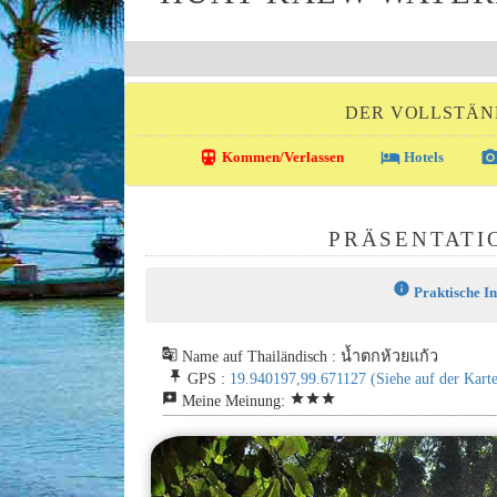
DER VOLLSTÄND
directions_transit
local_hotel
photo_came
Kommen/Verlassen
Hotels
PRÄSENTATI
info
Praktische I
g_translate
Name auf Thailändisch : น้ำตกห้วยแก้ว
push_pin
GPS :
19.940197,99.671127
(Siehe auf der Karte
reviews
star
star
star
Meine Meinung: