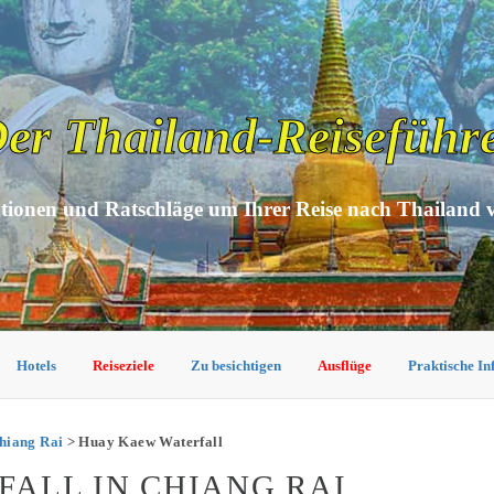
er Thailand-Reiseführ
tionen und Ratschläge um Ihrer Reise nach Thailand 
Hotels
Reiseziele
Zu besichtigen
Ausflüge
Praktische I
hiang Rai
> Huay Kaew Waterfall
ALL IN CHIANG RAI