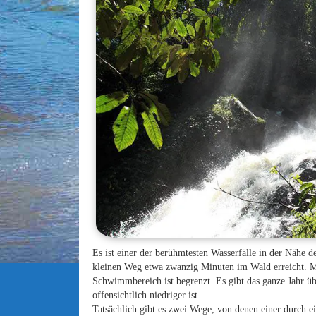
Es ist einer der berühmtesten Wasserfälle in der Nähe 
kleinen Weg etwa zwanzig Minuten im Wald erreicht. M
Schwimmbereich ist begrenzt. Es gibt das ganze Jahr ü
offensichtlich niedriger ist.
Tatsächlich gibt es zwei Wege, von denen einer durch e