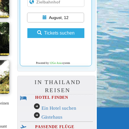
August, 12
Tickets suchen
Powered by
12Go Asia
system
IN THAILAND
REISEN
hotel
HOTEL FINDEN
 einen
arrow_circle_right
Ein Hotel suchen
arrow_circle_right
Gästehaus
flight_takeoff
ssant
PASSENDE FLÜGE