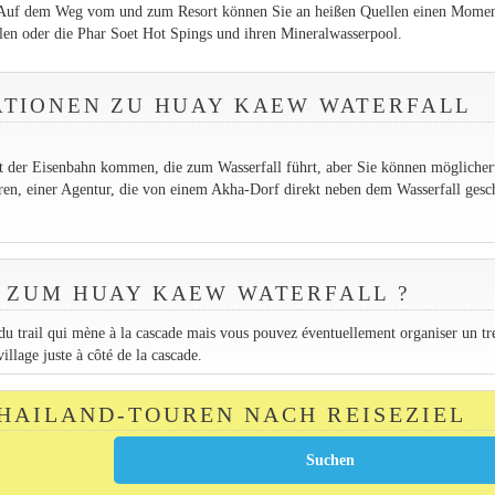
n. Auf dem Weg vom und zum Resort können Sie an heißen Quellen einen Momen
en oder die Phar Soet Hot Spings und ihren Mineralwasserpool.
ATIONEN ZU HUAY KAEW WATERFALL
hrt der Eisenbahn kommen, die zum Wasserfall führt, aber Sie können mögliche
en, einer Agentur, die von einem Akha-Dorf direkt neben dem Wasserfall gesc
 ZUM HUAY KAEW WATERFALL ?
du trail qui mène à la cascade mais vous pouvez éventuellement organiser un tr
llage juste à côté de la cascade.
THAILAND-TOUREN NACH REISEZIEL