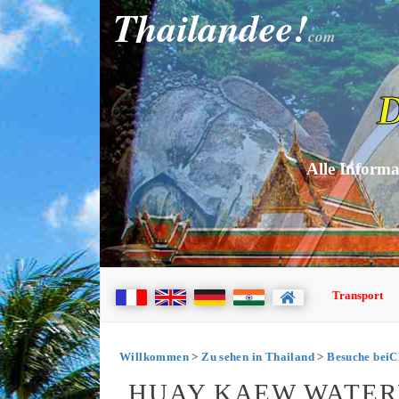
Thailandee!
com
D
Alle Informa
Transport
Willkommen
>
Zu sehen in Thailand
>
Besuche beiC
HUAY KAEW WATERF