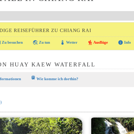
IGE REISEFÜHRER ZU CHIANG RAI
ra
travel_explore
thermostat
hiking
info
Zu besuchen
Zu tun
Wetter
Ausflüge
Info
ON HUAY KAEW WATERFALL
train
nformationen
Wie komme ich dorthin?
)